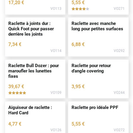
17
,20
€
5
,55
€
VO113
VO271
*****
Raclette à joints dur :
Raclette avec manche
Quick Foot pour passer
long pour petites surfaces
derrière les joints
7
,34
€
6
,88
€
VO114
VO292
Raclette Bull Dozer : pour
Raclette pour retour
maroufler les lunettes
d'angle covering
fixes
39
,67
€
3
,95
€
VO109
VO244
*****
Aiguiseur de raclette :
Raclette pro idéale PPF
Hard Card
4
,77
€
5
,55
€
VO126
VO272