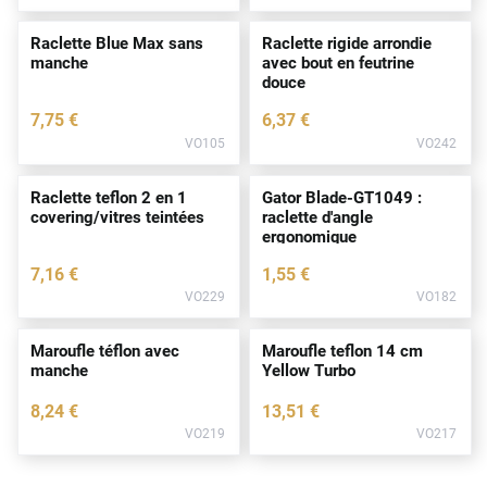
Raclette Blue Max sans
Raclette rigide arrondie
manche
avec bout en feutrine
douce
7
,75
€
6
,37
€
VO105
VO242
Raclette teflon 2 en 1
Gator Blade-GT1049 :
covering/vitres teintées
raclette d'angle
ergonomique
7
,16
€
1
,55
€
VO229
VO182
Maroufle téflon avec
Maroufle teflon 14 cm
manche
Yellow Turbo
8
,24
€
13
,51
€
VO219
VO217