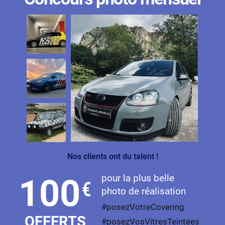
Nos clients ont du talent !
pour la plus belle
100
€
photo de réalisation
#posezVotreCovering
OFFERTS
#posezVosVitresTeintées