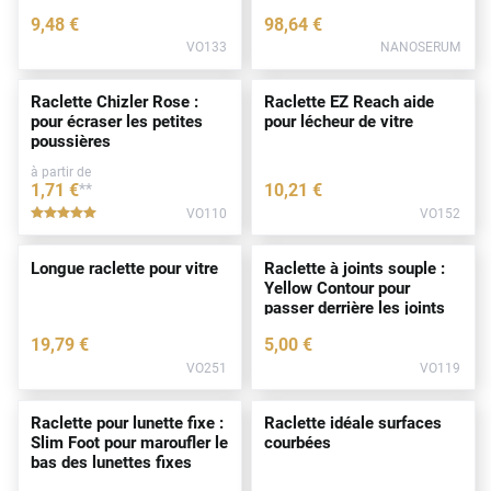
9
,48
€
98
,64
€
VO133
NANOSERUM
Raclette Chizler Rose :
Raclette EZ Reach aide
pour écraser les petites
pour lécheur de vitre
poussières
à partir de
1
,71
€
**
10
,21
€
VO110
VO152
*****
Longue raclette pour vitre
Raclette à joints souple :
Yellow Contour pour
passer derrière les joints
19
,79
€
5
,00
€
VO251
VO119
Raclette pour lunette fixe :
Raclette idéale surfaces
Slim Foot pour maroufler le
courbées
bas des lunettes fixes