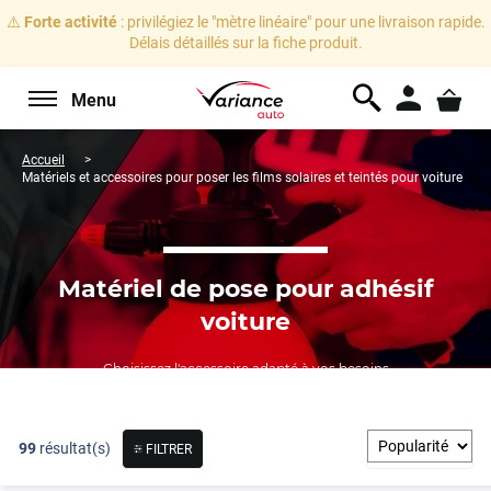
⚠️
Forte activité
: privilégiez le "mètre linéaire" pour une livraison rapide.
Délais détaillés sur la fiche produit.
Menu
Accueil
Matériels et accessoires pour poser les films solaires et teintés pour voiture
Matériel de pose pour adhésif
voiture
Choisissez l'accessoire adapté à vos besoins
99
résultat(s)
FILTRER