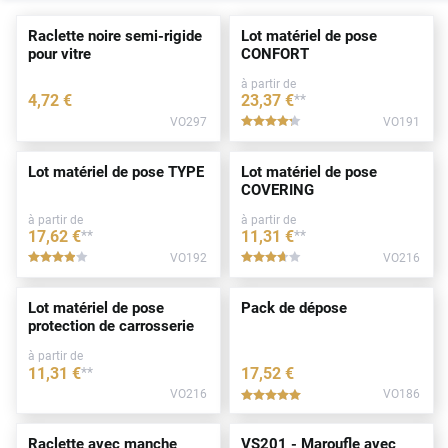
Raclette noire semi-rigide
Lot matériel de pose
pour vitre
CONFORT
à partir de
4
,72
€
23
,37
€
**
VO297
VO191
*****
Lot matériel de pose TYPE
Lot matériel de pose
COVERING
à partir de
à partir de
17
,62
€
**
11
,31
€
**
VO192
VO216
*****
*****
Lot matériel de pose
Pack de dépose
protection de carrosserie
à partir de
11
,31
€
**
17
,52
€
VO216
VO186
*****
Raclette avec manche
VS201 - Maroufle avec