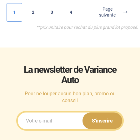
Page
1
2
3
4
suivante
**
prix unitaire pour l'achat du plus grand lot proposé.
La newsletter de Variance
Auto
Pour ne louper aucun bon plan, promo ou
conseil
S'inscrire