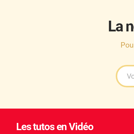
La n
Pou
Les tutos en Vidéo