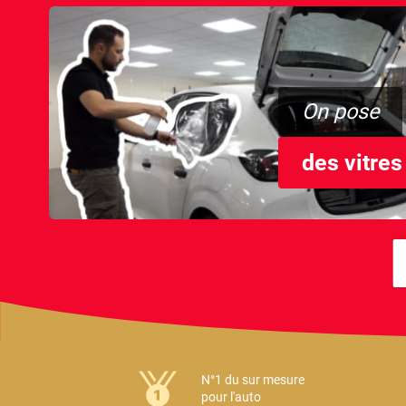
On pose
des vitres
N°1 du sur mesure
pour l'auto