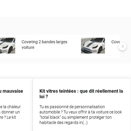
Covering 2 bandes larges
Covering to
voiture
ou mauvaise
Kit vitres teintées : que dit réellement la
loi ?
e la chaleur
Tu es passionné de personnalisation
à donner un
automobile ? Tu veux offrir à ta voiture ce look
e ? Le kit
"total black" ou simplement protéger ton
habitacle des regards in(...)