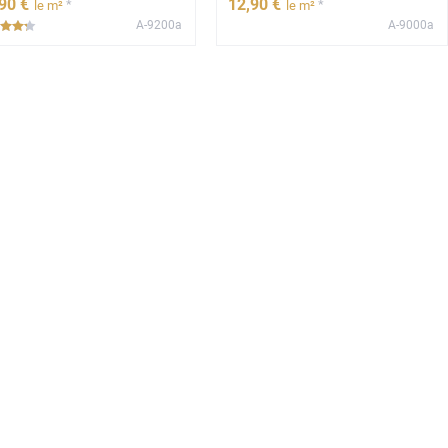
,90
€
12
,90
€
*
*
le m²
le m²
A-9200a
A-9000a
*****