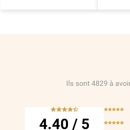
Ils sont
4829
à avo
*****
***
4.40
/
5
***