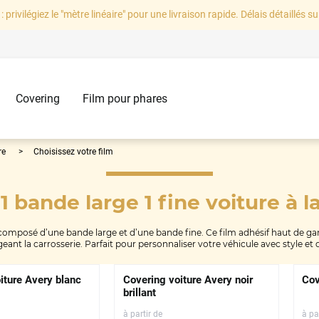
: privilégiez le "mètre linéaire" pour une livraison rapide. Délais détaillés su
Covering
Film pour phares
re
Choisissez votre film
1 bande large 1 fine voiture
à l
omposé d’une bande large et d’une bande fine. Ce film adhésif haut de gam
eant la carrosserie. Parfait pour personnaliser votre véhicule avec style et d
iture Avery blanc
Covering voiture Avery noir
Cov
brillant
à partir de
à pa