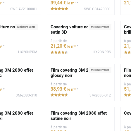
39
,44
€
21
*
*
m²
le m²
SWF-AV2100001
SWF-CB1420001
*****
iture noir profond
Covering voiture noir profond
Cov
Meilleure vente
Meilleure vente
satin 3D
bri
à partir de
à pa
21
,20
€
21
*
*
m²
le m²
HX20NPRM
HX20NPRS
*****
ng 3M 2080 effet
Film covering 3M 2080 effet
Fil
Meilleure vente
c
glossy noir
noi
à partir de
à pa
38
,93
€
51
*
*
m²
le m²
3M-2080-G10
3M-2080-G12
**
*****
ng 3M 2080 effet
Film covering 3M 2080 effet
Cov
ki
satiné noir
à partir de
à pa