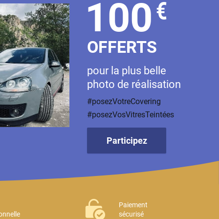
100
€
OFFERTS
pour la plus belle
photo de réalisation
#posezVotreCovering
#posezVosVitresTeintées
Participez
Paiement
onnelle
sécurisé