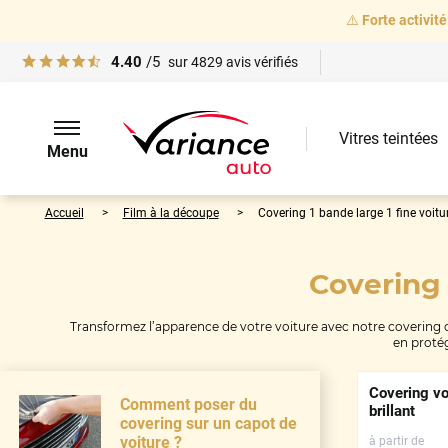
⚠️
Forte activité
4.40
/5
sur
4829
avis vérifiés
Vitres teintées
Menu
Accueil
Film à la découpe
Covering 1 bande large 1 fine voitu
Covering 
Transformez l’apparence de votre voiture avec notre covering c
en protég
Covering vo
Comment poser du
brillant
covering sur un capot de
voiture ?
à partir de