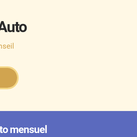
 Auto
seil
to mensuel