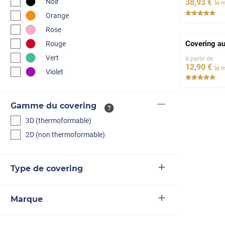
Noir
38
,93
€
le 
***
Orange
Rose
Covering aut
Rouge
Vert
à partir de
12
,90
€
le 
Violet
***
Gamme du covering
3D (thermoformable)
2D (non thermoformable)
Type de covering
Marque