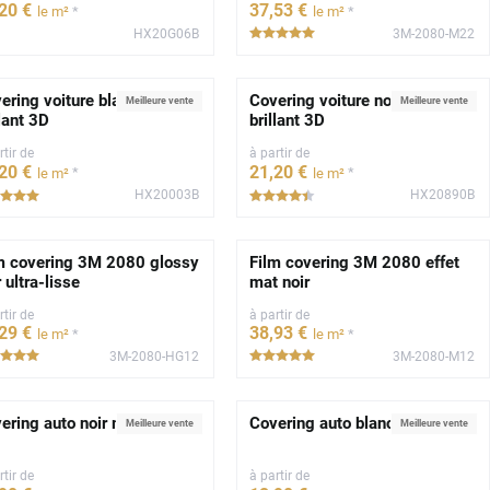
,20
€
37
,53
€
*
*
le m²
le m²
HX20G06B
3M-2080-M22
*****
ering voiture blanc glacier
Covering voiture noir profond
Meilleure vente
Meilleure vente
llant 3D
brillant 3D
rtir de
à partir de
,20
€
21
,20
€
*
*
le m²
le m²
HX20003B
HX20890B
*****
*****
m covering 3M 2080 glossy
Film covering 3M 2080 effet
r ultra-lisse
mat noir
rtir de
à partir de
,29
€
38
,93
€
*
*
le m²
le m²
3M-2080-HG12
3M-2080-M12
*****
*****
ering auto noir mat 2D
Covering auto blanc brillant 2D
Meilleure vente
Meilleure vente
rtir de
à partir de