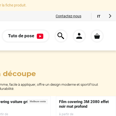
r la fiche produit.
Contactez-nous
IT
FR
EN
Tuto de pose
ES
S
DE
a découpe
me, facile à appliquer, offre un design moderne et sportif tout
urabilité.
ering voiture gris Nardo 3D
Film covering 3M 2080 effet
Meilleure vente
noir mat profond
rtir de
à partir de