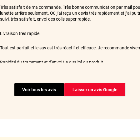
**
Très satisfait de ma commande. Très bonne communication par mail po
lunette arrière seulement. Où j’ai reçu un devis très rapidement et j’ai pu
suivi, très satisfait, envoi des colis super rapide.
**
Livraison tres rapide
**
Tout est parfait et le sav est très réactif et efficace. Je recommande vive
**
Rapidité du traitement et d'envoi La qualité du produit
**
Film de qualité, rapidement reçu,merci
Voir tous les avis
Laisser un avis Google
**
Produit conforme (vitres arrières et latérales) pour Nissan Patrol GR Y61
soin temps et être organisé (linguettes propres, bien de mouiller les mains
vidéo est très bien faite Le rendu est top même si il y'a quelques imperfec
erreurs de ma part (on veut toujours aller trop vite 😉). Bref très satisfait 
avant...
**
Site très facile d'utilisation, tout est très bien expliqué. Commande reçu
Cordialement