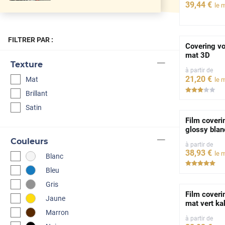
39
,44
€
le 
FILTRER PAR :
Covering vo
mat 3D
Texture
à partir de
21
,20
€
Mat
le 
*****
Brillant
Satin
Film coveri
glossy blan
Couleurs
à partir de
38
,93
€
le 
Blanc
***
Bleu
Gris
Film coveri
Jaune
mat vert ka
Marron
à partir de