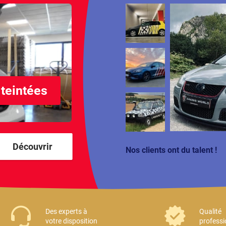
 teintées
Découvrir
Nos clients ont du talent !
Des experts à
Qualité
votre disposition
professi