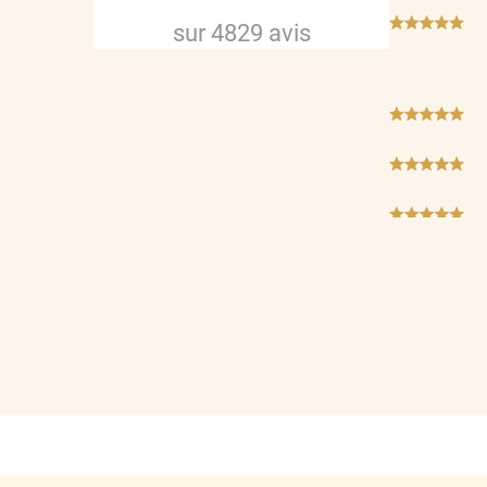
***
sur
4829
avis
***
***
***
***
***
***