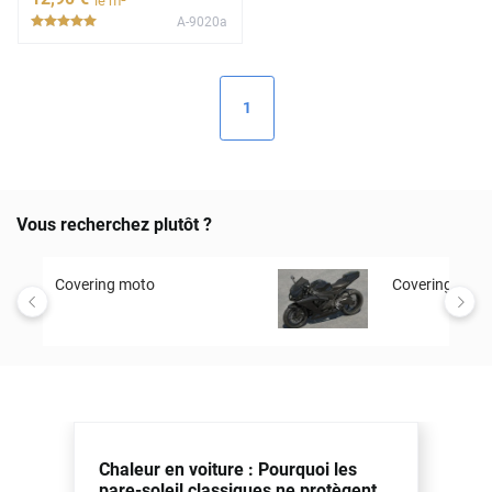
le m²
A-9020a
*****
1
Vous recherchez plutôt ?
Covering moto
Covering retro
Chaleur en voiture : Pourquoi les
pare-soleil classiques ne protègent