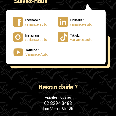
Suivez-nous
Facebook :
LinkedIn :
variance.auto
variance-auto
Instagram :
Tiktok :
variance.auto
variance.auto
Youtube :
Variance Auto
Besoin d'aide ?
Appelez nous au
02 8294 3488
Lun-Ven de 8h-18h