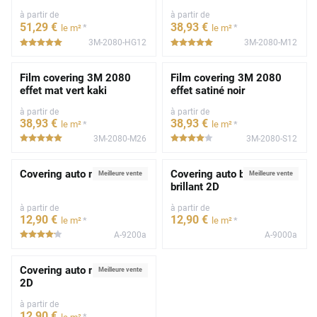
à partir de
à partir de
51
,29
€
38
,93
€
*
*
le m²
le m²
3M-2080-HG12
3M-2080-M12
*****
*****
Film covering 3M 2080
Film covering 3M 2080
effet mat vert kaki
effet satiné noir
à partir de
à partir de
38
,93
€
38
,93
€
*
*
le m²
le m²
3M-2080-M26
3M-2080-S12
*****
*****
Covering auto noir mat 2D
Covering auto blanc
Meilleure vente
Meilleure vente
brillant 2D
à partir de
à partir de
12
,90
€
12
,90
€
*
*
le m²
le m²
A-9200a
A-9000a
*****
Covering auto noir brillant
Meilleure vente
2D
à partir de
12
,90
€
*