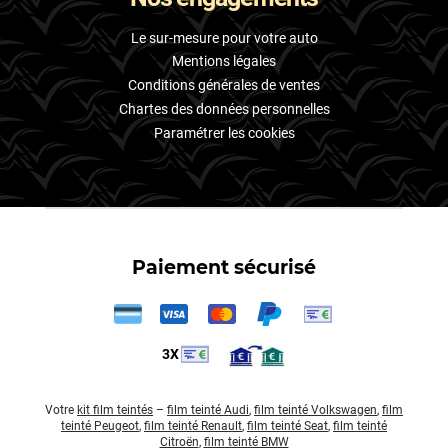
Le sur-mesure pour votre auto
Mentions légales
Conditions générales de ventes
Chartes des données personnelles
Paramétrer les cookies
Paiement sécurisé
3X
Votre
kit film teintés
–
film teinté Audi
,
film teinté Volkswagen
,
film
teinté Peugeot
,
film teinté Renault
,
film teinté Seat
,
film teinté
Citroën
,
film teinté BMW