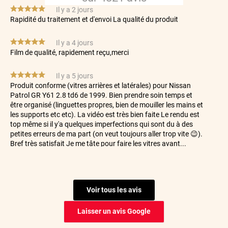
*****
Il y a 2 jours
Rapidité du traitement et d'envoi La qualité du produit
*****
Il y a 4 jours
Film de qualité, rapidement reçu,merci
*****
Il y a 5 jours
Produit conforme (vitres arrières et latérales) pour Nissan
Patrol GR Y61 2.8 td6 de 1999. Bien prendre soin temps et
être organisé (linguettes propres, bien de mouiller les mains et
les supports etc etc). La vidéo est très bien faite Le rendu est
top même si il y'a quelques imperfections qui sont du à des
petites erreurs de ma part (on veut toujours aller trop vite 😉).
Bref très satisfait Je me tâte pour faire les vitres avant...
*****
Il y a 6 jours
Site très facile d'utilisation, tout est très bien expliqué.
Commande reçue dans les délais. Je recommande.
Voir tous les avis
Cordialement
Laisser un avis Google
*****
Il y a 7 jours