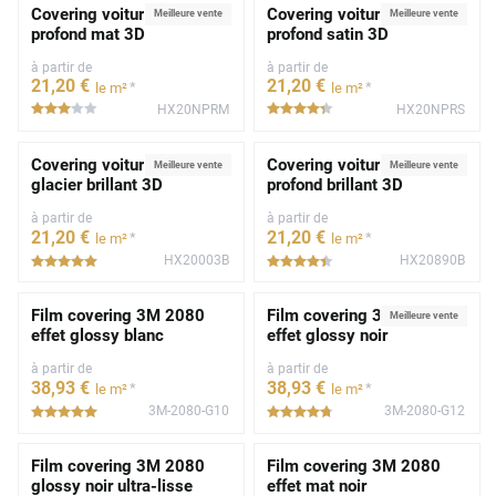
Covering voiture noir
Covering voiture noir
Meilleure vente
Meilleure vente
profond mat 3D
profond satin 3D
à partir de
à partir de
21
,20
€
21
,20
€
*
*
le m²
le m²
HX20NPRM
HX20NPRS
*****
*****
Covering voiture blanc
Covering voiture noir
Meilleure vente
Meilleure vente
glacier brillant 3D
profond brillant 3D
à partir de
à partir de
21
,20
€
21
,20
€
*
*
le m²
le m²
HX20003B
HX20890B
*****
*****
Film covering 3M 2080
Film covering 3M 2080
Meilleure vente
effet glossy blanc
effet glossy noir
à partir de
à partir de
38
,93
€
38
,93
€
*
*
le m²
le m²
3M-2080-G10
3M-2080-G12
*****
*****
Film covering 3M 2080
Film covering 3M 2080
glossy noir ultra-lisse
effet mat noir