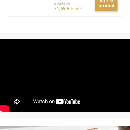
Voir le
à partir de
produit
71
,69
€
*
le m²