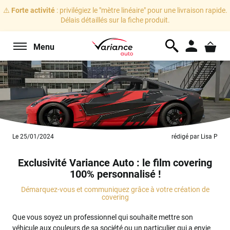
⚠️
Forte activité
: privilégiez le "mètre linéaire" pour une livraison rapide.
Délais détaillés sur la fiche produit.
Menu
Le 25/01/2024
rédigé par Lisa P
Exclusivité Variance Auto : le film covering
100% personnalisé !
Démarquez-vous et communiquez grâce à votre création de
covering
Que vous soyez un professionnel qui souhaite mettre son
véhicule aux couleurs de sa société ou un particulier qui a envie