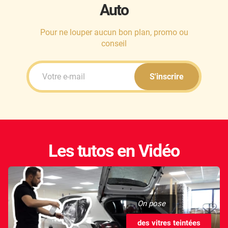
Auto
Pour ne louper aucun bon plan, promo ou
conseil
S'inscrire
Les tutos en Vidéo
On pose
des vitres teintées