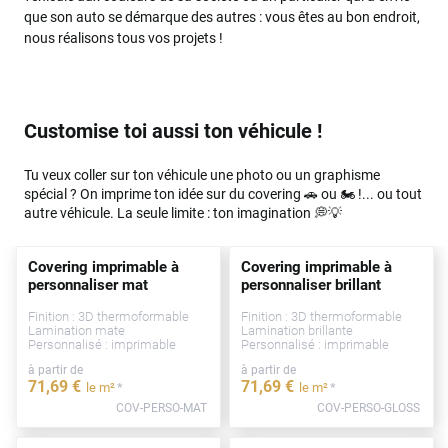
que son auto se démarque des autres : vous êtes au bon endroit,
nous réalisons tous vos projets !
Customise toi aussi ton véhicule !
Tu veux coller sur ton véhicule une photo ou un graphisme
spécial ? On imprime ton idée sur du covering 🚗 ou 🏍️ !... ou tout
autre véhicule. La seule limite : ton imagination 💭💡
Covering imprimable à
Covering imprimable à
personnaliser mat
personnaliser brillant
Finition : 3D thermoformable
Finition : 3D thermoformable
Lamination mate
Lamination brillante
Personnalisé : imprimable
Personnalisé : imprimable
à partir de
à partir de
71
,69
€
71
,69
€
*
*
le m²
le m²
COV-PERSO-MAT
COV-PERSO-GLOSS