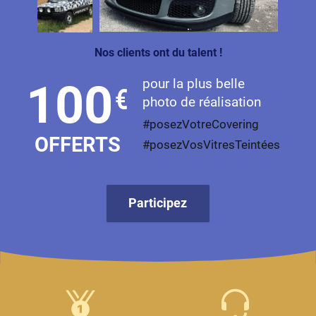
Nos clients ont du talent !
pour la plus belle
100
€
photo de réalisation
#posezVotreCovering
OFFERTS
#posezVosVitresTeintées
Participez