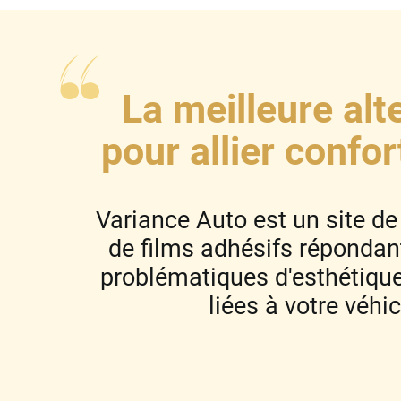
Skoda
Tesla
Toyota
La meilleure alt
Volkswagen
pour allier confor
Acura
Variance Auto est un site de
Aixam
de films adhésifs répondant
Alfa Romeo
problématiques d'esthétique
Alpine
liées à votre véhic
Aston Martin
Audi
Bentley