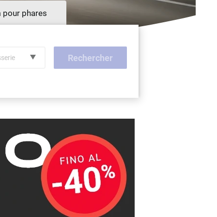
m pour phares
Rechercher
sserie