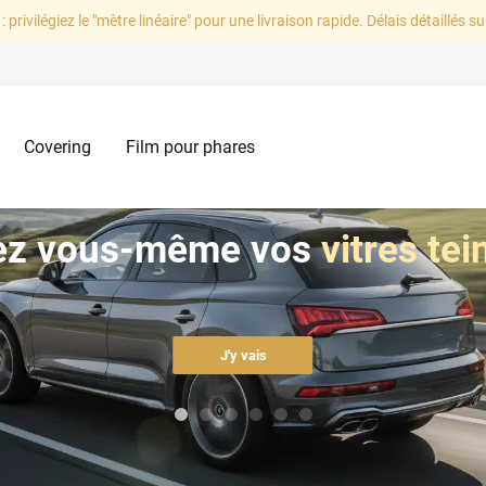
: privilégiez le "mètre linéaire" pour une livraison rapide. Délais détaillés su
Covering
Film pour phares
ez vous-même vos
vitres tei
J'y vais