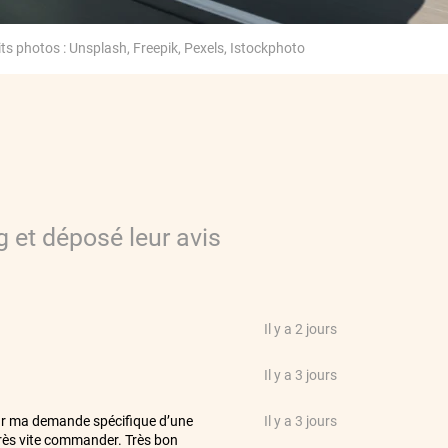
ts photos : Unsplash, Freepik, Pexels, Istockphoto
g
et déposé leur avis
Il y a 2 jours
Il y a 3 jours
ur ma demande spécifique d’une
Il y a 3 jours
 très vite commander. Très bon