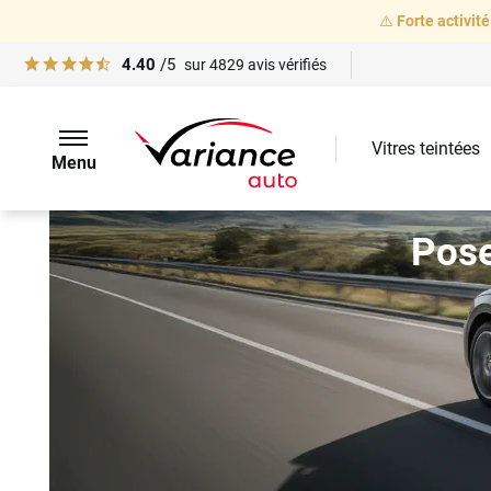
⚠️
Forte activité
4.40
/5
sur
4829
avis vérifiés
Vitres teintées
Menu
Pos