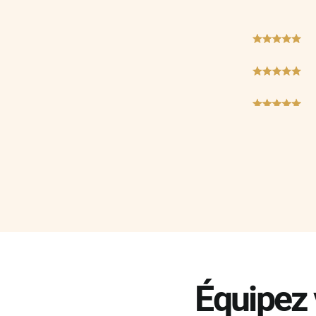
Daihatsu
Dodge
***
Dongfeng
***
Ds
***
Eagle
***
Ebro
***
Ferrari
Fiat
Fisker
Ford
***
Foton
Équipez 
Gac