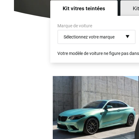
Kit vitres teintées
Ki
Marque de voiture
Sélectionnez votre marque
Votre modèle de voiture ne figure pas dans 
Audi
Bmw
Citroën
Dacia
Fiat
Ford