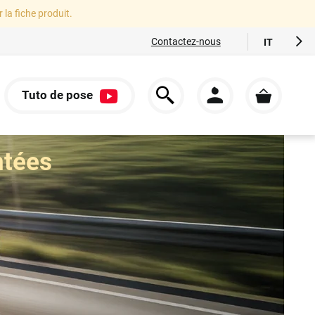
r la fiche produit.
Contactez-nous
IT
FR
EN
Tuto de pose
ES
S
DE
ntées