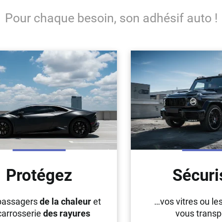
Pour chaque besoin, son adhésif auto !
Protégez
Sécuri
passagers
de la chaleur
et
…vos vitres ou le
 carrosserie
des rayures
vous transp