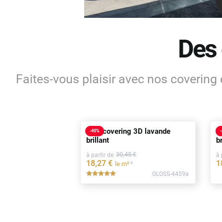
Honda
Hyundai
Des 
Kia
Land Rover
Faites-vous plaisir avec nos covering 
Mercedes-Benz
Mini
Nissan
Film covering 3D lavande
F
-
40
%
-
Opel
brillant
br
30
,45
€
à partir de
à 
Peugeot
18
,27
€
1
*
le m²
GLOSS-4459a
*****
Porsche
Renault
Seat