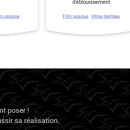
d'éblouissement
lm opaque
Film opaque
Vitres teintées
t poser !
sir sa réalisation.