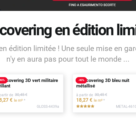
covering en édition limi
en édition limitée ! Une seule mise en gar
n'y en aura pas pour tout le monde ...
ilm covering 3D vert militaire
Film covering 3D bleu nuit
40
%
-
40
%
illant
métallisé
30
,45
€
30
,45
€
partir de
à partir de
8
,27
€
18
,27
€
*
*
le m²
le m²
GLOSS-4439a
METAL-461
*****