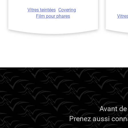
Ineos
Vitres teintées
Covering
Infiniti
Film pour phares
Vitre
Isuzu
Iveco
Jaecoo
Jaguar
Jeep
Jetour
Kandi
Karma
Avant de
Kgm/ssangyong
Prenez aussi conna
Kia