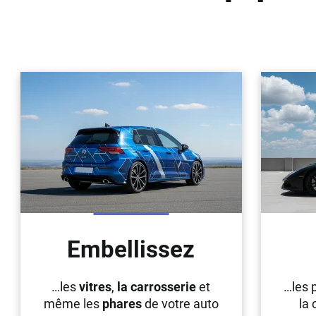
Geely
Genesis
Geo
Gmc
Great
Grecav
Gwm
Holden
Honda
Embellissez
Hummer
…les
vitres
,
la carrosserie
et
…les 
Hyundai
même les
phares
de votre auto
la