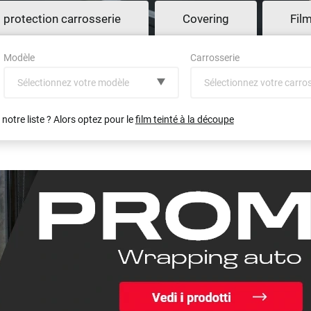
t protection carrosserie
Covering
Fil
Modèle
Carrosserie
Sélectionnez votre modèle
Sélectionnez votre carro
notre liste ? Alors optez pour le
film teinté à la découpe
(toutes)
Voir tout
undefined véhicule