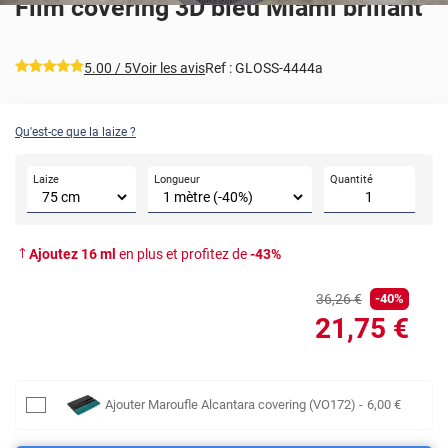
Film covering 3D bleu Miami brillant
*****
5.00
/ 5
Voir les avis
Ref :
GLOSS-4444a
Qu'est-ce que la laize ?
Laize
Longueur
Quantité
Ajoutez
16
ml
en plus et profitez de
-
43
%
36
,26
€
-
40
%
21
,75
€
Ajouter
Maroufle Alcantara covering (VO172)
-
6
,00
€