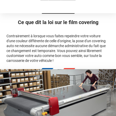
cet article
Est-il possible de retirer un covering ?
Avery Dennison
3M
en cliquant
qualité
ici
Le covering peut se poser soi-même grâce aux
tutos de
Quel covering choisir pour une voiture complète ?
professionnelle
Mesurez la longueur de la voiture (du bas du parechoc
pose
Ce que dit la loi sur
le film covering
avant jusqu'au bas du parechoc arrière, en passant par le
covering 3D
Le covering protège la peinture d'origine, pour la garder en
toit.)
bon état
Multipliez ce résultat par 3.
Contrairement à lorsque vous faites repeindre votre voiture
Le covering peut s'enlever à tout moment
d'une couleur différente de celle d'origine, la pose d'un covering
Le covering revient moins cher
conseillers
auto ne nécessite aucune démarche administrative du fait que
commerciaux
ce changement est temporaire. Vous pouvez ainsi librement
customiser votre auto comme bon vous semble, sur toute la
carrosserie de votre véhicule !
calculateur