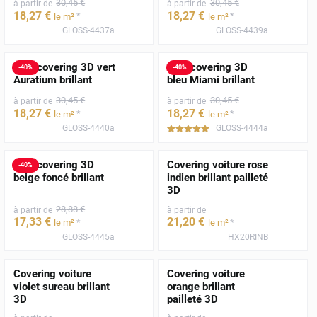
30
,45
€
30
,45
€
à partir de
à partir de
18
,27
€
18
,27
€
*
*
le m²
le m²
GLOSS-4437a
GLOSS-4439a
Film covering 3D vert
Film covering 3D
-
40
%
-
40
%
Auratium brillant
bleu Miami brillant
30
,45
€
30
,45
€
à partir de
à partir de
18
,27
€
18
,27
€
*
*
le m²
le m²
GLOSS-4440a
GLOSS-4444a
*****
Film covering 3D
Covering voiture rose
-
40
%
beige foncé brillant
indien brillant pailleté
3D
28
,88
€
à partir de
à partir de
17
,33
€
21
,20
€
*
*
le m²
le m²
GLOSS-4445a
HX20RINB
Covering voiture
Covering voiture
violet sureau brillant
orange brillant
3D
pailleté 3D