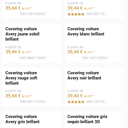
à partir de
à partir de
39
,44
€
39
,44
€
*
*
le m²
le m²
SWF-CB1560001
SWF-BP1150001
*****
Covering voiture
Covering voiture
Avery jaune soleil
Avery blanc brillant
brillant
à partir de
à partir de
39
,44
€
39
,44
€
*
*
le m²
le m²
SWF-BM6170001
SWF-AV2100001
Covering voiture
Covering voiture
Avery rouge soft
Avery noir brillant
brillant
à partir de
à partir de
39
,44
€
39
,44
€
*
*
le m²
le m²
SWF-BP1120001
SWF-CB1420001
*****
Covering voiture
Covering voiture gris
Avery gris brillant
requin brillant 3D