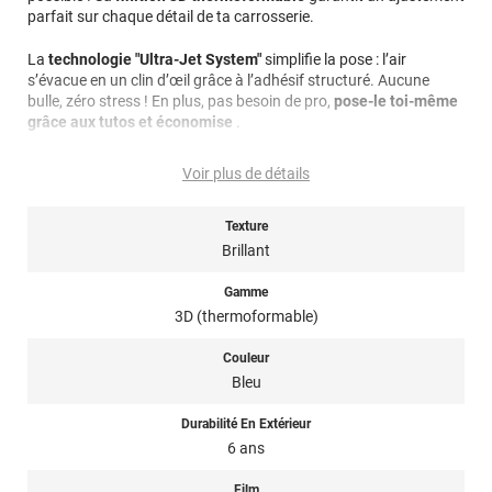
parfait sur chaque détail de ta carrosserie.
La
technologie "Ultra-Jet System"
simplifie la pose : l’air
s’évacue en un clin d’œil grâce à l’adhésif structuré. Aucune
bulle, zéro stress ! En plus, pas besoin de pro,
pose-le toi-même
grâce aux tutos et économise
.
Le rendu ? Un
effet ultra-brillant
qui capte la lumière et fait
Voir plus de détails
ressortir chaque courbe de ton véhicule.
Passe au covering pour
un effet « Wahou » sur la route !
Texture
Attention,
édition limitée
: Ce produit est disponible jusqu’à
Brillant
épuisement des stocks.
Gamme
Référence :
GLOSS4444a
3D (thermoformable)
Couleur
Bleu
Durabilité En Extérieur
6 ans
Film