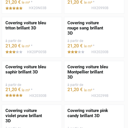
21
,20
€
21
,20
€
*
*
le m²
le m²
HX20N03B
HX20990B
*****
Covering voiture bleu
Covering voiture
triton brillant 3D
rouge sang brillant
3D
à partir de
à partir de
21
,20
€
21
,20
€
*
*
le m²
le m²
HX20P005B
HX20200B
*****
*****
Covering voiture bleu
Covering voiture bleu
saphir brillant 3D
Montpellier brillant
3D
à partir de
à partir de
21
,20
€
21
,20
€
*
*
le m²
le m²
HX20300B
HX20299B
*****
Covering voiture
Covering voiture pink
violet prune brillant
candy brillant 3D
3D