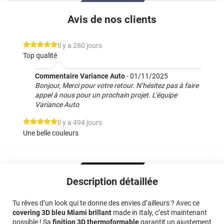
Avis de nos clients
*****
Il y a 280 jours
Top qualité
Commentaire Variance Auto
-
01/11/2025
Bonjour, Merci pour votre retour. N’hésitez pas à faire
appel à nous pour un prochain projet. L’équipe
Variance Auto
*****
Il y a 494 jours
Une belle couleurs
Description détaillée
Tu rêves d’un look qui te donne des envies d’ailleurs ? Avec ce
covering 3D bleu Miami brillant
made in Italy, c’est maintenant
possible ! Sa
finition 3D thermoformable
garantit un ajustement