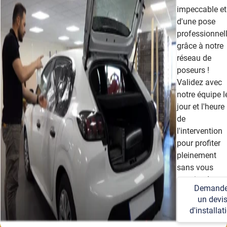
impeccable et
d'une pose
professionnel
grâce à notre
réseau de
poseurs !
Validez avec
notre équipe l
jour et l'heure
de
l'intervention
pour profiter
pleinement
sans vous
soucier des
Demande
détails
un devi
techniques et
d'installat
logistiques.