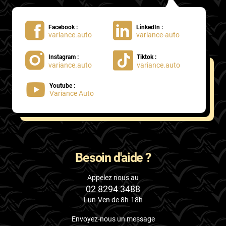
Facebook :
LinkedIn :
variance.auto
variance-auto
Instagram :
Tiktok :
variance.auto
variance.auto
Youtube :
Variance Auto
Besoin d'aide ?
Appelez nous au
02 8294 3488
Lun-Ven de 8h-18h
Envoyez-nous un message