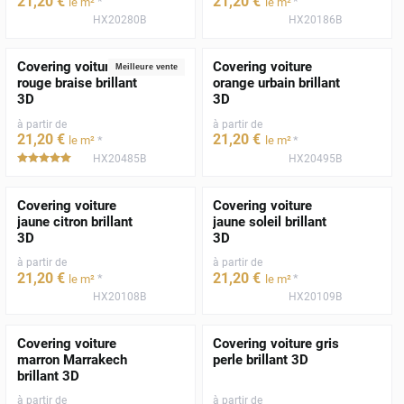
21
,20
€
21
,20
€
*
*
le m²
le m²
HX20280B
HX20186B
Covering voiture
Covering voiture
Meilleure vente
rouge braise brillant
orange urbain brillant
3D
3D
à partir de
à partir de
21
,20
€
21
,20
€
*
*
le m²
le m²
HX20485B
HX20495B
*****
Covering voiture
Covering voiture
jaune citron brillant
jaune soleil brillant
3D
3D
à partir de
à partir de
21
,20
€
21
,20
€
*
*
le m²
le m²
HX20108B
HX20109B
Covering voiture
Covering voiture gris
marron Marrakech
perle brillant 3D
brillant 3D
à partir de
à partir de