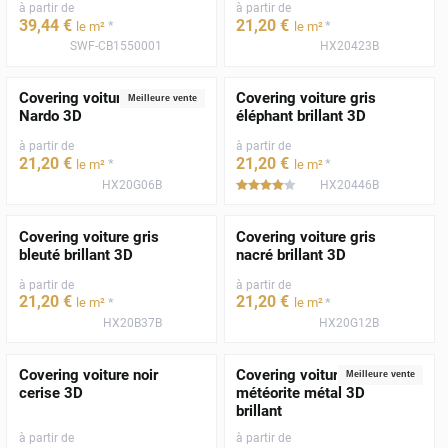
à partir de
à partir de
39
,44
€
21
,20
€
*
*
le m²
le m²
SWF-CB1550001
HX20423B
Covering voiture gris
Covering voiture gris
Meilleure vente
Nardo 3D
éléphant brillant 3D
à partir de
à partir de
21
,20
€
21
,20
€
*
*
le m²
le m²
HX20G06B
HX20446B
*****
Covering voiture gris
Covering voiture gris
bleuté brillant 3D
nacré brillant 3D
à partir de
à partir de
21
,20
€
21
,20
€
*
*
le m²
le m²
HX20B37B
HX20G12B
Covering voiture noir
Covering voiture gris
Meilleure vente
cerise 3D
météorite métal 3D
brillant
à partir de
à partir de