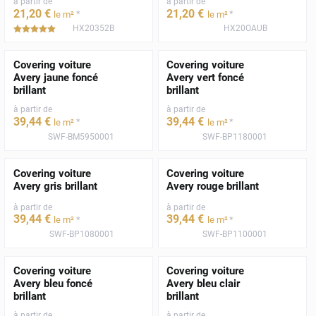
à partir de
à partir de
21
,20
€
21
,20
€
*
*
le m²
le m²
HX20352B
HX20OAUB
*****
Covering voiture
Covering voiture
Avery jaune foncé
Avery vert foncé
brillant
brillant
à partir de
à partir de
39
,44
€
39
,44
€
*
*
le m²
le m²
SWF-BM5950001
SWF-BP1180001
Covering voiture
Covering voiture
Avery gris brillant
Avery rouge brillant
à partir de
à partir de
39
,44
€
39
,44
€
*
*
le m²
le m²
SWF-BP1080001
SWF-BP1100001
Covering voiture
Covering voiture
Avery bleu foncé
Avery bleu clair
brillant
brillant
à partir de
à partir de