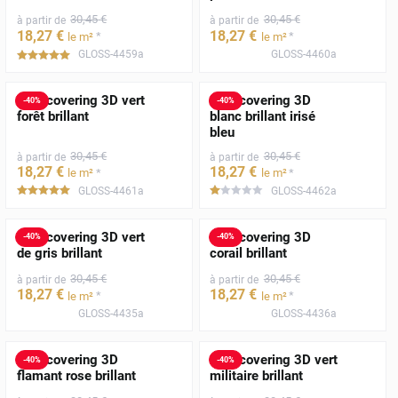
30
,45
€
30
,45
€
à partir de
à partir de
18
,27
€
18
,27
€
*
*
le m²
le m²
GLOSS-4459a
GLOSS-4460a
*****
Film covering 3D vert
Film covering 3D
-
40
%
-
40
%
forêt brillant
blanc brillant irisé
bleu
30
,45
€
30
,45
€
à partir de
à partir de
18
,27
€
18
,27
€
*
*
le m²
le m²
GLOSS-4461a
GLOSS-4462a
*****
*****
Film covering 3D vert
Film covering 3D
-
40
%
-
40
%
de gris brillant
corail brillant
30
,45
€
30
,45
€
à partir de
à partir de
18
,27
€
18
,27
€
*
*
le m²
le m²
GLOSS-4435a
GLOSS-4436a
Film covering 3D
Film covering 3D vert
-
40
%
-
40
%
flamant rose brillant
militaire brillant