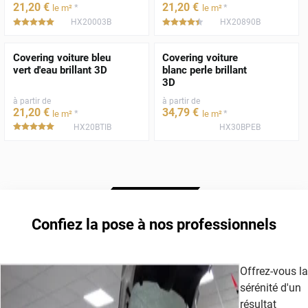
21
,20
€
21
,20
€
*
*
le m²
le m²
HX20003B
HX20890B
*****
*****
Covering voiture bleu
Covering voiture
vert d'eau brillant 3D
blanc perle brillant
3D
à partir de
à partir de
21
,20
€
34
,79
€
*
*
le m²
le m²
HX20BTIB
HX30BPEB
*****
Confiez la pose à nos professionnels
Offrez-vous la
sérénité d'un
résultat