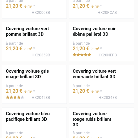
à partir de
à partir de
21
,20
€
21
,20
€
*
*
le m²
le m²
HX20008B
HX20PCAB
Covering voiture vert
Covering voiture noir
pomme brillant 3D
ébène pailleté 3D
à partir de
à partir de
21
,20
€
21
,20
€
*
*
le m²
le m²
HX20369B
HX20NEPB
*****
Covering voiture gris
Covering voiture vert
nuage brillant 3D
émeraude brillant 3D
à partir de
à partir de
21
,20
€
21
,20
€
*
*
le m²
le m²
HX20428B
HX20348B
*****
Covering voiture bleu
Covering voiture
pacifique brillant 3D
rouge rubis brillant
3D
à partir de
à partir de