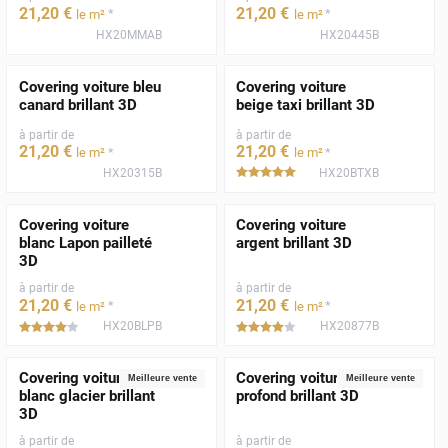
21
,20
€
21
,20
€
*
*
le m²
le m²
HX20MMAB
HX20445B
Covering voiture bleu
Covering voiture
canard brillant 3D
beige taxi brillant 3D
à partir de
à partir de
21
,20
€
21
,20
€
*
*
le m²
le m²
HX20315B
HX20BTXB
*****
Covering voiture
Covering voiture
blanc Lapon pailleté
argent brillant 3D
3D
à partir de
à partir de
21
,20
€
21
,20
€
*
*
le m²
le m²
HX20BLPB
HX20877B
*****
*****
Covering voiture
Covering voiture noir
Meilleure vente
Meilleure vente
blanc glacier brillant
profond brillant 3D
3D
à partir de
à partir de