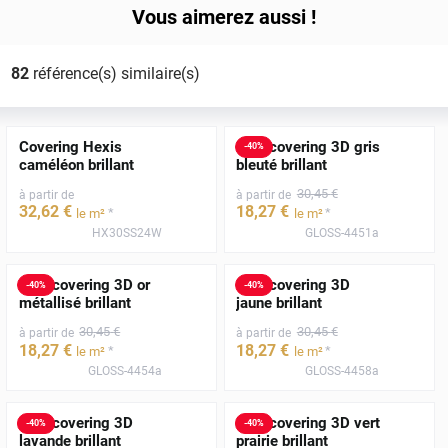
Vous aimerez aussi !
82
référence(s) similaire(s)
Covering Hexis
Film covering 3D gris
-
40
%
caméléon brillant
bleuté brillant
30
,45
€
à partir de
à partir de
32
,62
€
18
,27
€
*
*
le m²
le m²
HX30SS24W
GLOSS-4451a
Film covering 3D or
Film covering 3D
-
40
%
-
40
%
métallisé brillant
jaune brillant
30
,45
€
30
,45
€
à partir de
à partir de
18
,27
€
18
,27
€
*
*
le m²
le m²
GLOSS-4454a
GLOSS-4458a
Film covering 3D
Film covering 3D vert
-
40
%
-
40
%
lavande brillant
prairie brillant