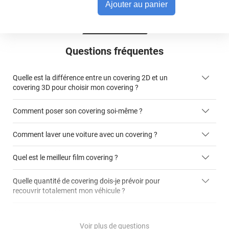
Ajouter au panier
Questions fréquentes
Quelle est la différence entre un covering 2D et un
covering 3D pour choisir mon covering ?
Comment poser son covering soi-même ?
covering 2D
Comment laver une voiture avec un covering ?
covering 3D
Quel est le meilleur film covering ?
Quelle quantité de covering dois-je prévoir pour
recouvrir totalement mon véhicule ?
covering 2D
article dédié aux covering 2D
covering 3D
Quelle est la différence entre covering et peinture ?
calculateur total covering
et 3D
Voir plus de questions