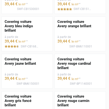
39
,44
€
39
,44
€
*
*
le m²
le m²
SWF-CB1530001
SWF-CB1510001
*****
Covering voiture
Covering voiture
Avery bleu indigo
Avery orange brillant
brillant
à partir de
à partir de
39
,44
€
39
,44
€
*
*
le m²
le m²
SWF-CB1680001
SWF-BM6110001
*****
Covering voiture
Covering voiture
Avery jaune brillant
Avery rouge cardinal
brillant
à partir de
à partir de
39
,44
€
39
,44
€
*
*
le m²
le m²
SWF-BM6150001
SWF-BP1140001
Covering voiture
Covering voiture
Avery gris foncé
Avery rouge carmin
brillant
brillant