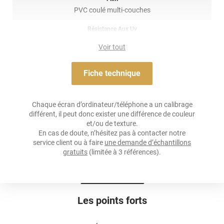
PVC coulé multi-couches
Résistance Aux Uv
oui
Voir tout
Adhésif
Airflow
Fiche technique
Résistance À L'humidité
oui
Chaque écran d’ordinateur/téléphone a un calibrage
différent, il peut donc exister une différence de couleur
Épaisseur
et/ou de texture.
90 µ
En cas de doute, n’hésitez pas à contacter notre
service client ou à faire
une demande d’échantillons
Température D'application
gratuits
(limitée à 3 références).
Idéalement entre 15°C et 28°C
Type De Pose
A sec
Les points forts
Dépose
Retrait facile avec apport de chaleur et/ou solution chimique