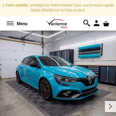
⚠️
Forte activité
: privilégiez le "mètre linéaire" pour une livraison rapide.
Délais détaillés sur la fiche produit.
Menu