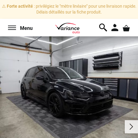
⚠️
Forte activité
: privilégiez le "mètre linéaire" pour une livraison rapide.
Délais détaillés sur la fiche produit.
Menu