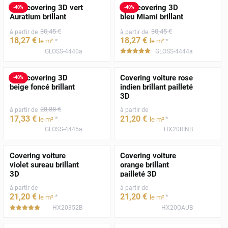
Film covering 3D vert
Film covering 3D
-
40
%
-
40
%
Auratium brillant
bleu Miami brillant
30
,45
€
30
,45
€
à partir de
à partir de
18
,27
€
18
,27
€
*
*
le m²
le m²
GLOSS-4440a
GLOSS-4444a
*****
Film covering 3D
Covering voiture rose
-
40
%
beige foncé brillant
indien brillant pailleté
3D
28
,88
€
à partir de
à partir de
17
,33
€
21
,20
€
*
*
le m²
le m²
GLOSS-4445a
HX20RINB
Covering voiture
Covering voiture
violet sureau brillant
orange brillant
3D
pailleté 3D
à partir de
à partir de
21
,20
€
21
,20
€
*
*
le m²
le m²
HX20352B
HX20OAUB
*****