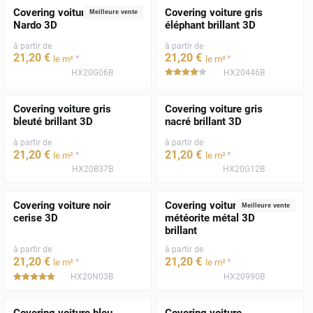
Covering voiture gris
Covering voiture gris
Meilleure vente
Nardo 3D
éléphant brillant 3D
à partir de
à partir de
21
,20
€
21
,20
€
*
*
le m²
le m²
HX20G06B
HX20446B
*****
Covering voiture gris
Covering voiture gris
bleuté brillant 3D
nacré brillant 3D
à partir de
à partir de
21
,20
€
21
,20
€
*
*
le m²
le m²
HX20B37B
HX20G12B
Covering voiture noir
Covering voiture gris
Meilleure vente
cerise 3D
météorite métal 3D
brillant
à partir de
à partir de
21
,20
€
21
,20
€
*
*
le m²
le m²
HX20N03B
HX20990B
*****
Covering voiture bleu
Covering voiture