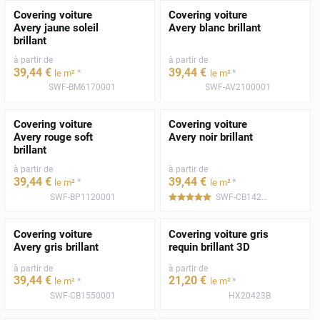
Covering voiture
Covering voiture
Avery jaune soleil
Avery blanc brillant
brillant
à partir de
à partir de
39
,44
€
39
,44
€
*
*
le m²
le m²
SWF-BM6170001
SWF-AV2100001
Covering voiture
Covering voiture
Avery rouge soft
Avery noir brillant
brillant
à partir de
à partir de
39
,44
€
39
,44
€
*
*
le m²
le m²
SWF-BP1120001
SWF-CB1420001
*****
Covering voiture
Covering voiture gris
Avery gris brillant
requin brillant 3D
à partir de
à partir de
39
,44
€
21
,20
€
*
*
le m²
le m²
SWF-CB1550001
HX20423B