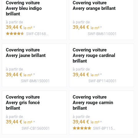
Covering voiture
Covering voiture
Avery bleu indigo
Avery orange brillant
brillant
à partir de
à partir de
39
,44
€
39
,44
€
*
*
le m²
le m²
SWF-CB1680001
SWF-BM6110001
*****
Covering voiture
Covering voiture
Avery jaune brillant
Avery rouge cardinal
brillant
à partir de
à partir de
39
,44
€
39
,44
€
*
*
le m²
le m²
SWF-BM6150001
SWF-BP1140001
Covering voiture
Covering voiture
Avery gris foncé
Avery rouge carmin
brillant
brillant
à partir de
à partir de
39
,44
€
39
,44
€
*
*
le m²
le m²
SWF-CB1560001
SWF-BP1150001
*****