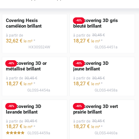
Covering Hexis
Film covering 3D gris
-
40
%
caméléon brillant
bleuté brillant
30
,45
€
à partir de
à partir de
32
,62
€
18
,27
€
*
*
le m²
le m²
HX30SS24W
GLOSS-4451a
Film covering 3D or
Film covering 3D
-
40
%
-
40
%
métallisé brillant
jaune brillant
30
,45
€
30
,45
€
à partir de
à partir de
18
,27
€
18
,27
€
*
*
le m²
le m²
GLOSS-4454a
GLOSS-4458a
Film covering 3D
Film covering 3D vert
-
40
%
-
40
%
lavande brillant
prairie brillant
30
,45
€
30
,45
€
à partir de
à partir de
18
,27
€
18
,27
€
*
*
le m²
le m²
GLOSS-4459a
GLOSS-4460a
*****