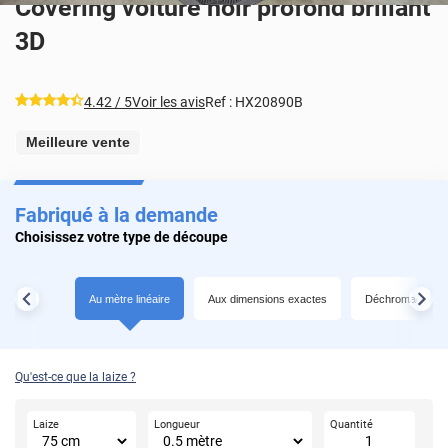
Covering voiture noir profond brillant
3D
*****
4.42
/ 5
Voir les avis
Ref :
HX20890B
Meilleure vente
Fabriqué à la demande
Choisissez votre type de découpe
Au mètre linéaire
Aux dimensions exactes
Déchromage
Qu'est-ce que la laize ?
Laize
Longueur
Quantité