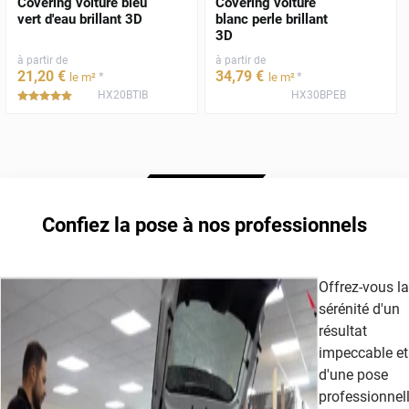
Covering voiture bleu
Covering voiture
vert d'eau brillant 3D
blanc perle brillant
3D
à partir de
à partir de
21
,20
€
34
,79
€
*
*
le m²
le m²
HX20BTIB
HX30BPEB
*****
Confiez la pose à nos professionnels
Offrez-vous la
sérénité d'un
résultat
impeccable et
d'une pose
professionnel