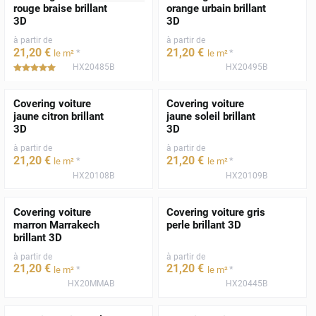
rouge braise brillant
orange urbain brillant
3D
3D
à partir de
à partir de
21
,20
€
21
,20
€
*
*
le m²
le m²
HX20485B
HX20495B
*****
Covering voiture
Covering voiture
jaune citron brillant
jaune soleil brillant
3D
3D
à partir de
à partir de
21
,20
€
21
,20
€
*
*
le m²
le m²
HX20108B
HX20109B
Covering voiture
Covering voiture gris
marron Marrakech
perle brillant 3D
brillant 3D
à partir de
à partir de
21
,20
€
21
,20
€
*
*
le m²
le m²
HX20MMAB
HX20445B