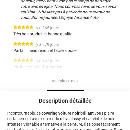
Bonjour, merci pour avoir pris le temps de partager
votre avis en ligne. Nous sommes ravis de vous savoir
satisfait ! N'hésitez pas à parler de nous autour de
vous. Bonne journée, L'équipeVariance Auto
*****
Il y a 365 jours
Très bon produit et bonne qualite
*****
Il y a 379 jours
Parfait , beau rendu et facile à poser
*****
Il y a 442 jours
Parfait et facile d’utilisation
*****
Il y a 558 jours
Voir plus d'avis
Produit correspondent à mes attentes. Je recommande.
*****
Il y a 614 jours
Description détaillée
Bien noir. Belle qualité
*****
Il y a 631 jours
Incontournable, ce
covering voiture noir brillant
vous plaira
Top
certainement avec son rendu ultra glossy et sa teinte de noir
intense ! Véritable alternative à la peinture, il se pose facilement
*****
Il y a 863 jours
sur toutes les pièces de votre auto après un bon nettoyage. Pour