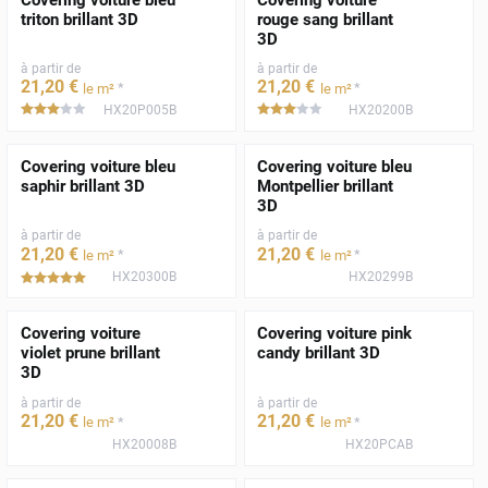
triton brillant 3D
rouge sang brillant
3D
à partir de
à partir de
21
,20
€
21
,20
€
*
*
le m²
le m²
HX20P005B
HX20200B
*****
*****
Covering voiture bleu
Covering voiture bleu
saphir brillant 3D
Montpellier brillant
3D
à partir de
à partir de
21
,20
€
21
,20
€
*
*
le m²
le m²
HX20300B
HX20299B
*****
Covering voiture
Covering voiture pink
violet prune brillant
candy brillant 3D
3D
à partir de
à partir de
21
,20
€
21
,20
€
*
*
le m²
le m²
HX20008B
HX20PCAB