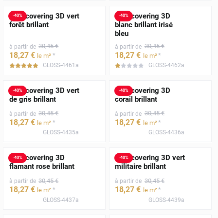
Film covering 3D vert
Film covering 3D
-
40
%
-
40
%
forêt brillant
blanc brillant irisé
bleu
30
,45
€
30
,45
€
à partir de
à partir de
18
,27
€
18
,27
€
*
*
le m²
le m²
GLOSS-4461a
GLOSS-4462a
*****
*****
Film covering 3D vert
Film covering 3D
-
40
%
-
40
%
de gris brillant
corail brillant
30
,45
€
30
,45
€
à partir de
à partir de
18
,27
€
18
,27
€
*
*
le m²
le m²
GLOSS-4435a
GLOSS-4436a
Film covering 3D
Film covering 3D vert
-
40
%
-
40
%
flamant rose brillant
militaire brillant
30
,45
€
30
,45
€
à partir de
à partir de
18
,27
€
18
,27
€
*
*
le m²
le m²
GLOSS-4437a
GLOSS-4439a