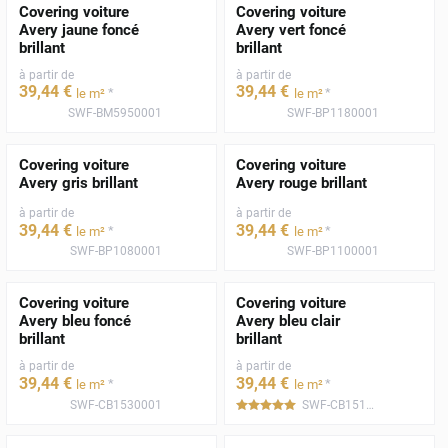
Covering voiture
Covering voiture
Avery jaune foncé
Avery vert foncé
brillant
brillant
à partir de
à partir de
39
,44
€
39
,44
€
*
*
le m²
le m²
SWF-BM5950001
SWF-BP1180001
Covering voiture
Covering voiture
Avery gris brillant
Avery rouge brillant
à partir de
à partir de
39
,44
€
39
,44
€
*
*
le m²
le m²
SWF-BP1080001
SWF-BP1100001
Covering voiture
Covering voiture
Avery bleu foncé
Avery bleu clair
brillant
brillant
à partir de
à partir de
39
,44
€
39
,44
€
*
*
le m²
le m²
SWF-CB1530001
SWF-CB1510001
*****