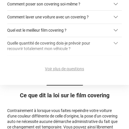
Comment poser son covering soi-même ?
covering 2D
Comment laver une voiture avec un covering ?
covering 3D
Quel est le meilleur film covering ?
Quelle quantité de covering dois-je prévoir pour
recouvrir totalement mon véhicule ?
covering 2D
article dédié aux covering 2D
covering 3D
Quelle est la différence entre covering et peinture ?
calculateur total covering
et 3D
Voir plus de questions
cet article
Est-il possible de retirer un covering ?
Avery Dennison
3M
en cliquant
qualité
ici
Le covering peut se poser soi-même grâce aux
tutos de
Quel covering choisir pour une voiture complète ?
professionnelle
Mesurez la longueur de la voiture (du bas du parechoc
pose
Ce que dit la loi sur
le film covering
avant jusqu'au bas du parechoc arrière, en passant par le
covering 3D
Le covering protège la peinture d'origine, pour la garder en
toit.)
bon état
Multipliez ce résultat par 3.
Contrairement à lorsque vous faites repeindre votre voiture
Le covering peut s'enlever à tout moment
d'une couleur différente de celle d'origine, la pose d'un covering
Le covering revient moins cher
conseillers
auto ne nécessite aucune démarche administrative du fait que
commerciaux
ce changement est temporaire. Vous pouvez ainsi librement