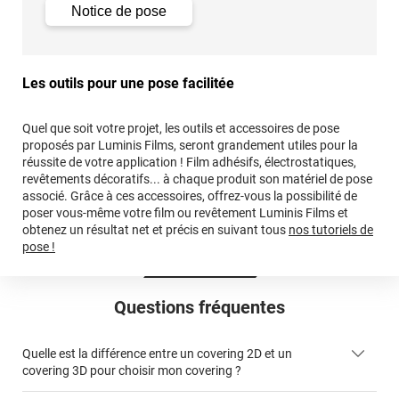
Notice de pose
Commentaire Variance Auto
-
20/11/2023
Bonjour, Je suis navrée de cela. Pourriez-vous s'il vous
plaît nous fournir plus de détails, comme des photos
du produit endommagé ? En effet, nous n'avons pas
Les outils pour une pose facilitée
reçu de réclamation de votre part. Cordialement,
L'équipe Variance Auto
Quel que soit votre projet, les outils et accessoires de pose
proposés par Luminis Films, seront grandement utiles pour la
réussite de votre application ! Film adhésifs, électrostatiques,
revêtements décoratifs... à chaque produit son matériel de pose
associé. Grâce à ces accessoires, offrez-vous la possibilité de
poser vous-même votre film ou revêtement Luminis Films et
obtenez un résultat net et précis en suivant tous
nos tutoriels de
pose !
Questions fréquentes
Quelle est la différence entre un covering 2D et un
covering 3D pour choisir mon covering ?