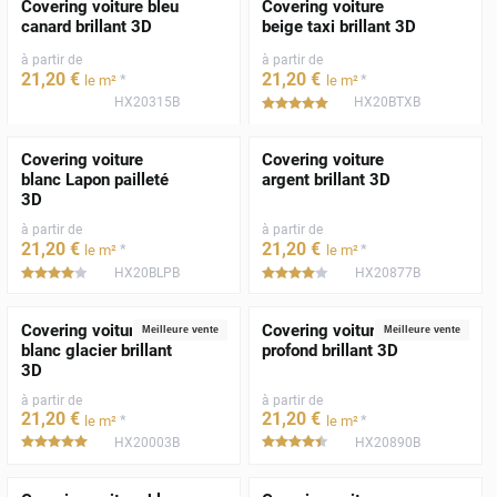
Covering voiture bleu
Covering voiture
canard brillant 3D
beige taxi brillant 3D
à partir de
à partir de
21
,20
€
21
,20
€
*
*
le m²
le m²
HX20315B
HX20BTXB
*****
Covering voiture
Covering voiture
blanc Lapon pailleté
argent brillant 3D
3D
à partir de
à partir de
21
,20
€
21
,20
€
*
*
le m²
le m²
HX20BLPB
HX20877B
*****
*****
Covering voiture
Covering voiture noir
Meilleure vente
Meilleure vente
blanc glacier brillant
profond brillant 3D
3D
à partir de
à partir de
21
,20
€
21
,20
€
*
*
le m²
le m²
HX20003B
HX20890B
*****
*****