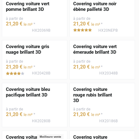
Covering voiture vert
Covering voiture noir
pomme brillant 3D
ébène pailleté 3D
à partir de
à partir de
21
,20
€
21
,20
€
*
*
le m²
le m²
HX20369B
HX20NEPB
*****
Covering voiture gris
Covering voiture vert
nuage brillant 3D
émeraude brillant 3D
à partir de
à partir de
21
,20
€
21
,20
€
*
*
le m²
le m²
HX20428B
HX20348B
*****
Covering voiture bleu
Covering voiture
pacifique brillant 3D
rouge rubis brillant
3D
à partir de
à partir de
21
,20
€
21
,20
€
*
*
le m²
le m²
HX20280B
HX20186B
Covering voiture
Covering voiture
Meilleure vente