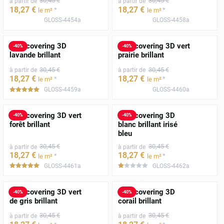
30
,45
€
30
,45
€
à partir de
à partir de
18
,27
€
18
,27
€
*
*
le m²
le m²
GLOSS-4454a
GLOSS-4458a
Film covering 3D
Film covering 3D vert
-
40
%
-
40
%
lavande brillant
prairie brillant
30
,45
€
30
,45
€
à partir de
à partir de
18
,27
€
18
,27
€
*
*
le m²
le m²
GLOSS-4459a
GLOSS-4460a
*****
Film covering 3D vert
Film covering 3D
-
40
%
-
40
%
forêt brillant
blanc brillant irisé
bleu
30
,45
€
30
,45
€
à partir de
à partir de
18
,27
€
18
,27
€
*
*
le m²
le m²
GLOSS-4461a
GLOSS-4462a
*****
*****
Film covering 3D vert
Film covering 3D
-
40
%
-
40
%
de gris brillant
corail brillant
30
,45
€
30
,45
€
à partir de
à partir de