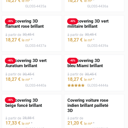
18
,27
€
18
,27
€
*
*
le m²
le m²
GLOSS-4435a
GLOSS-4436a
Film covering 3D
Film covering 3D vert
-
40
%
-
40
%
flamant rose brillant
militaire brillant
30
,45
€
30
,45
€
à partir de
à partir de
18
,27
€
18
,27
€
*
*
le m²
le m²
GLOSS-4437a
GLOSS-4439a
Film covering 3D vert
Film covering 3D
-
40
%
-
40
%
Auratium brillant
bleu Miami brillant
30
,45
€
30
,45
€
à partir de
à partir de
18
,27
€
18
,27
€
*
*
le m²
le m²
GLOSS-4440a
GLOSS-4444a
*****
Film covering 3D
Covering voiture rose
-
40
%
beige foncé brillant
indien brillant pailleté
3D
28
,88
€
à partir de
à partir de
17
,33
€
21
,20
€
*
*
le m²
le m²