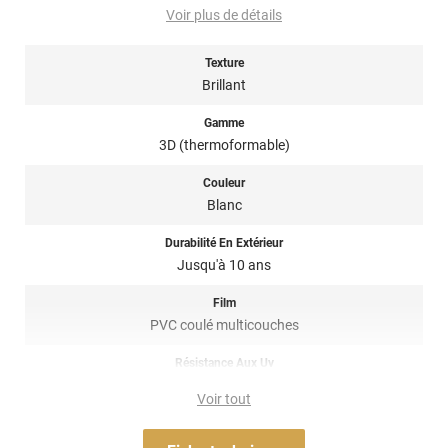
les poussières mais aussi que la carrosserie soit trop froide.
Voir plus de détails
Idéalement il faudrait poser le covering à une température
supérieure à 15 degrés.
Texture
Nettoyage : les produits utilisés pour le nettoyage et l'entretien
Brillant
du covering, doivent être sans composants abrasifs, au pH
idéalement équilibré c'est à dire ni trop acide, ni trop alcalin
Gamme
(niveau de pH entre 5 et 9), sans alcool, ni acides, ni
3D (thermoformable)
ammoniaque, ni chlore, ni éther de glycol, ni détergents
nuisibles...
Couleur
Blanc
Note importante : faire son choix entre un covering 2D ou 3D ?
Durabilité En Extérieur
Pour rappel ce
film de covering
dispose d’une finition 3D, c’est-à-
Jusqu'à 10 ans
dire qu’il est thermoformable. Il est donc sensible à la chaleur
(décapeur thermique ou sèche-cheveux), il est conseillé dans la
Film
pose de covering sur tout type de surface, planes à très
PVC coulé multicouches
courbées ! Il est donc privilégié pour un
total covering
mais
également sur du
partiel covering
comme des rétroviseurs par
Résistance Aux Uv
exemple. Un doute ? N’hésitez pas à contacter notre équipe pour
oui
plus d’information !
Voir tout
Adhésif
Acrylique solvant, sensible à la pression, repositionnable