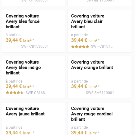
SWF-BP1080001
SWF-BP1100001
Covering voiture
Covering voiture
Avery bleu foncé
Avery bleu clair
brillant
brillant
à partir de
à partir de
39
,44
€
39
,44
€
*
*
le m²
le m²
SWF-CB1530001
SWF-CB1510001
*****
Covering voiture
Covering voiture
Avery bleu indigo
Avery orange brillant
brillant
à partir de
à partir de
39
,44
€
39
,44
€
*
*
le m²
le m²
SWF-CB1680001
SWF-BM6110001
*****
Covering voiture
Covering voiture
Avery jaune brillant
Avery rouge cardinal
brillant
à partir de
à partir de
39
,44
€
39
,44
€
*
*
le m²
le m²