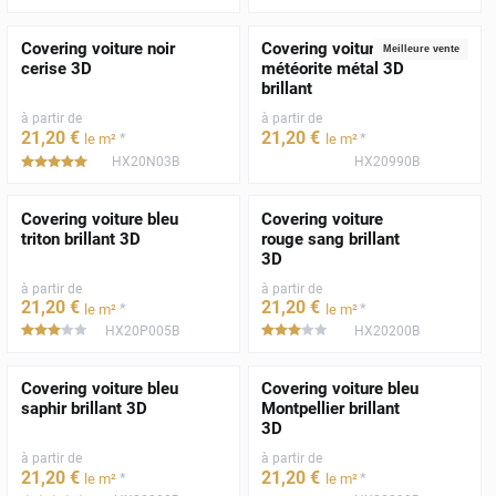
Covering voiture noir
Covering voiture gris
Meilleure vente
cerise 3D
météorite métal 3D
brillant
à partir de
à partir de
21
,20
€
21
,20
€
*
*
le m²
le m²
HX20N03B
HX20990B
*****
Covering voiture bleu
Covering voiture
triton brillant 3D
rouge sang brillant
3D
à partir de
à partir de
21
,20
€
21
,20
€
*
*
le m²
le m²
HX20P005B
HX20200B
*****
*****
Covering voiture bleu
Covering voiture bleu
saphir brillant 3D
Montpellier brillant
3D
à partir de
à partir de
21
,20
€
21
,20
€
*
*
le m²
le m²