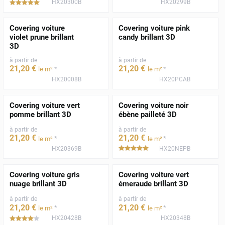
HX20300B
HX20299B
*****
Covering voiture
Covering voiture pink
violet prune brillant
candy brillant 3D
3D
à partir de
à partir de
21
,20
€
21
,20
€
*
*
le m²
le m²
HX20008B
HX20PCAB
Covering voiture vert
Covering voiture noir
pomme brillant 3D
ébène pailleté 3D
à partir de
à partir de
21
,20
€
21
,20
€
*
*
le m²
le m²
HX20369B
HX20NEPB
*****
Covering voiture gris
Covering voiture vert
nuage brillant 3D
émeraude brillant 3D
à partir de
à partir de
21
,20
€
21
,20
€
*
*
le m²
le m²
HX20428B
HX20348B
*****