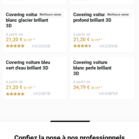
Covering voiture
Covering voiture noir
Meilleure vente
Meilleure vente
blanc glacier brillant
profond brillant 3D
3D
à partir de
à partir de
21
,20
€
21
,20
€
*
*
le m²
le m²
HX20003B
HX20890B
*****
*****
Covering voiture bleu
Covering voiture
vert d'eau brillant 3D
blanc perle brillant
3D
à partir de
à partir de
21
,20
€
34
,79
€
*
*
le m²
le m²
HX20BTIB
HX30BPEB
*****
Confiez la pose à nos professionnels