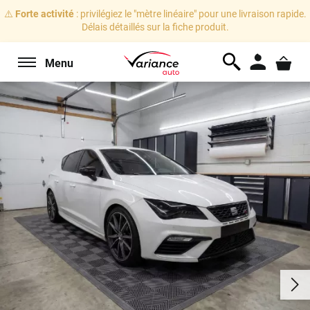
⚠️
Forte activité
: privilégiez le "mètre linéaire" pour une livraison rapide.
Délais détaillés sur la fiche produit.
Menu