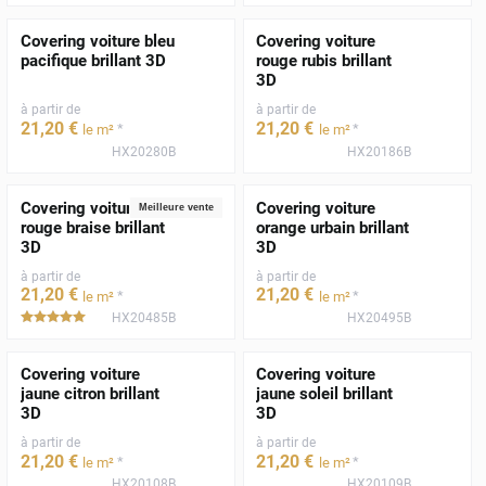
Covering voiture bleu
Covering voiture
pacifique brillant 3D
rouge rubis brillant
3D
à partir de
à partir de
21
,20
€
21
,20
€
*
*
le m²
le m²
HX20280B
HX20186B
Covering voiture
Covering voiture
Meilleure vente
rouge braise brillant
orange urbain brillant
3D
3D
à partir de
à partir de
21
,20
€
21
,20
€
*
*
le m²
le m²
HX20485B
HX20495B
*****
Covering voiture
Covering voiture
jaune citron brillant
jaune soleil brillant
3D
3D
à partir de
à partir de
21
,20
€
21
,20
€
*
*
le m²
le m²
HX20108B
HX20109B