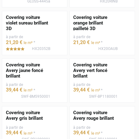
GLOSS-4445a
HX20RINB
Covering voiture
Covering voiture
violet sureau brillant
orange brillant
3D
pailleté 3D
à partir de
à partir de
21
,20
€
21
,20
€
*
*
le m²
le m²
HX20352B
HX20OAUB
*****
Covering voiture
Covering voiture
Avery jaune foncé
Avery vert foncé
brillant
brillant
à partir de
à partir de
39
,44
€
39
,44
€
*
*
le m²
le m²
SWF-BM5950001
SWF-BP1180001
Covering voiture
Covering voiture
Avery gris brillant
Avery rouge brillant
à partir de
à partir de
39
,44
€
39
,44
€
*
*
le m²
le m²