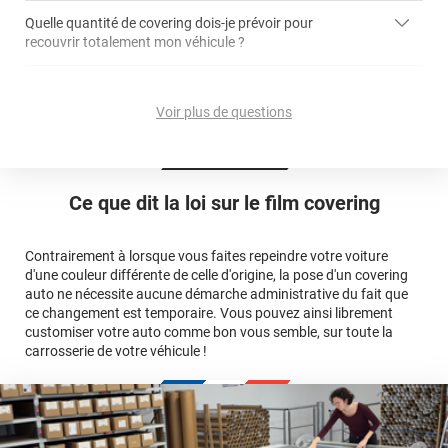
Quelle quantité de covering dois-je prévoir pour
recouvrir totalement mon véhicule ?
covering 2D
article dédié aux covering 2D
covering 3D
Quelle est la différence entre covering et peinture ?
calculateur total covering
et 3D
Voir plus de questions
cet article
Est-il possible de retirer un covering ?
Avery Dennison
3M
en cliquant
qualité
ici
Le covering peut se poser soi-même grâce aux
tutos de
Quel covering choisir pour une voiture complète ?
professionnelle
Mesurez la longueur de la voiture (du bas du parechoc
pose
Ce que dit la loi sur
le film covering
avant jusqu'au bas du parechoc arrière, en passant par le
covering 3D
Le covering protège la peinture d'origine, pour la garder en
toit.)
bon état
Multipliez ce résultat par 3.
Contrairement à lorsque vous faites repeindre votre voiture
Le covering peut s'enlever à tout moment
d'une couleur différente de celle d'origine, la pose d'un covering
Le covering revient moins cher
conseillers
auto ne nécessite aucune démarche administrative du fait que
commerciaux
ce changement est temporaire. Vous pouvez ainsi librement
customiser votre auto comme bon vous semble, sur toute la
carrosserie de votre véhicule !
calculateur