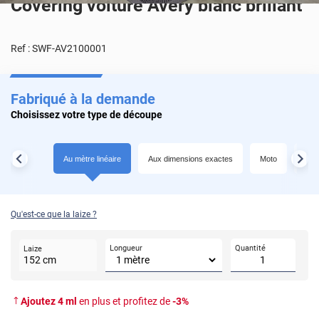
Covering voiture Avery blanc brillant
Ref :
SWF-AV2100001
Fabriqué à la demande
Choisissez votre type de découpe
Au mètre linéaire
Aux dimensions exactes
Moto
Toit
Qu'est-ce que la laize ?
Longueur
Quantité
Laize
152
cm
Ajoutez
4
ml
en plus et profitez de
-
3
%