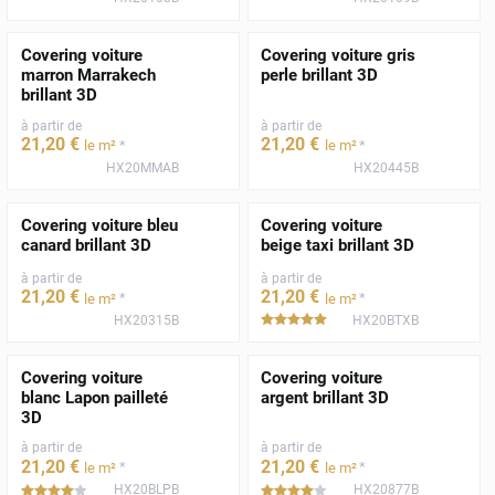
Covering voiture
Covering voiture gris
marron Marrakech
perle brillant 3D
brillant 3D
à partir de
à partir de
21
,20
€
21
,20
€
*
*
le m²
le m²
HX20MMAB
HX20445B
Covering voiture bleu
Covering voiture
canard brillant 3D
beige taxi brillant 3D
à partir de
à partir de
21
,20
€
21
,20
€
*
*
le m²
le m²
HX20315B
HX20BTXB
*****
Covering voiture
Covering voiture
blanc Lapon pailleté
argent brillant 3D
3D
à partir de
à partir de
21
,20
€
21
,20
€
*
*
le m²
le m²
HX20BLPB
HX20877B
*****
*****