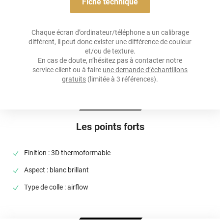
Fiche technique
Résistance À L'humidité
oui
Chaque écran d’ordinateur/téléphone a un calibrage
différent, il peut donc exister une différence de couleur
Épaisseur
et/ou de texture.
100 µ
En cas de doute, n’hésitez pas à contacter notre
service client ou à faire
une demande d’échantillons
Température D'application
gratuits
(limitée à 3 références).
Idéalement entre 20°C et 25°C
Élongation
>90%
Les points forts
Température D'utilisation
De -50°C à +110°C
Finition : 3D thermoformable
Type De Pose
Aspect : blanc brillant
A sec
Type de colle : airflow
Dépose
Retrait facile avec apport de chaleur et/ou solution chimique
selon la nature du substrat