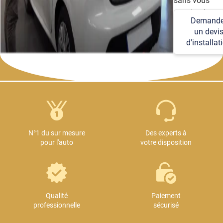
sans vous
soucier des
Demande
détails
un devi
techniques et
d'installat
logistiques.
N°1 du sur mesure
Des experts à
pour l'auto
votre disposition
Qualité
Paiement
professionnelle
sécurisé