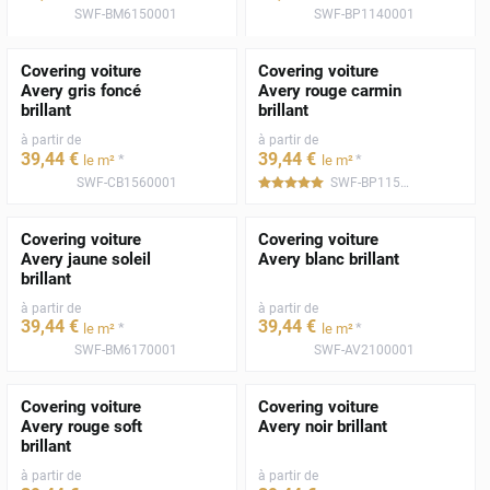
SWF-BM6150001
SWF-BP1140001
Covering voiture
Covering voiture
Avery gris foncé
Avery rouge carmin
brillant
brillant
à partir de
à partir de
39
,44
€
39
,44
€
*
*
le m²
le m²
SWF-CB1560001
SWF-BP1150001
*****
Covering voiture
Covering voiture
Avery jaune soleil
Avery blanc brillant
brillant
à partir de
à partir de
39
,44
€
39
,44
€
*
*
le m²
le m²
SWF-BM6170001
SWF-AV2100001
Covering voiture
Covering voiture
Avery rouge soft
Avery noir brillant
brillant
à partir de
à partir de