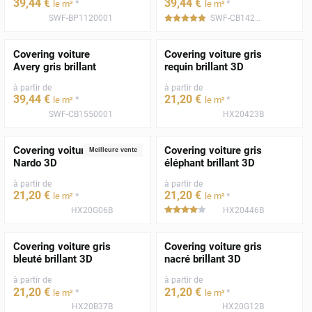
39
,44
€
39
,44
€
*
*
le m²
le m²
SWF-BP1120001
SWF-CB1420001
*****
Covering voiture
Covering voiture gris
Avery gris brillant
requin brillant 3D
à partir de
à partir de
39
,44
€
21
,20
€
*
*
le m²
le m²
SWF-CB1550001
HX20423B
Covering voiture gris
Covering voiture gris
Meilleure vente
Nardo 3D
éléphant brillant 3D
à partir de
à partir de
21
,20
€
21
,20
€
*
*
le m²
le m²
HX20G06B
HX20446B
*****
Covering voiture gris
Covering voiture gris
bleuté brillant 3D
nacré brillant 3D
à partir de
à partir de
21
,20
€
21
,20
€
*
*
le m²
le m²
HX20B37B
HX20G12B