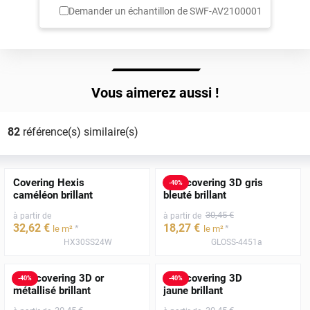
Demander un échantillon de
SWF-AV2100001
Vous aimerez aussi !
82
référence(s) similaire(s)
Covering Hexis
Film covering 3D gris
-
40
%
caméléon brillant
bleuté brillant
30
,45
€
à partir de
à partir de
32
,62
€
18
,27
€
*
*
le m²
le m²
HX30SS24W
GLOSS-4451a
Film covering 3D or
Film covering 3D
-
40
%
-
40
%
métallisé brillant
jaune brillant