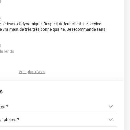
s
s
 sérieuse et dynamique. Respect de leur client. Le service
icle vraiment de très très bonne qualité. Je recommande sans
s
 le rendu
s
compliquée à poser sans raclette etc
Voir plus d'avis
s
e Auto
-
15/03/2024
ilms nécessite une grande précision, nous vous
res ?
 de visionner attentivement les vidéos tutoriels pour vous
 cette tâche. Cordialement, L'équipe Variance Auto
r phares ?
s
matériel adéquat
 rayures. Film épais et facilement thermoformable, la pose