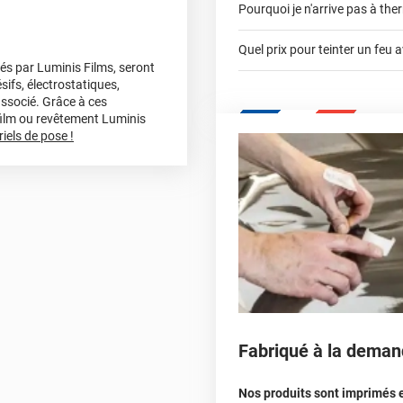
Pourquoi je n'arrive pas à t
est propre. Par contre, il s
tutoriel
plastique avec feutrine. En 
opaque, c'est dommage.
Quel prix pour teinter un feu 
sés par Luminis Films, seront
*****
Il y a 1107 jour
sifs, électrostatiques,
contacter un c
Film beaucoup trop fragil
associé. Grâce à ces
au décapeur, il s'est déchi
 film ou revêtement Luminis
iels de pose !
Fabriqué à la deman
Nos produits sont imprimés 