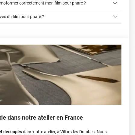
hermoformer correctement mon film pour phare ?
e raye vraiment trop vite malgré l'utilisation d'une raclette
notice de pose
prenant le gris le plus clair possible le feu parait noir presque
avec du film pour phare ?
s
onseiller
e. Chauffé seulement deux fois au sèche-cheveux, même pas
ré directement.
de dans notre atelier en France
et découpés
dans notre atelier, à Villars-les-Dombes. Nous