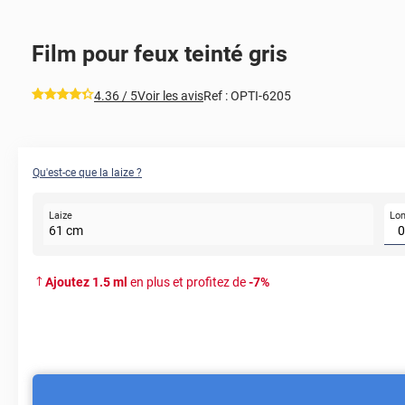
Film pour feux teinté gris
*****
4.36
/ 5
Voir les avis
Ref :
OPTI-6205
Qu'est-ce que la laize ?
Lo
Laize
61
cm
Ajoutez
1.5
ml
en plus et profitez de
-
7
%