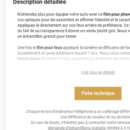
Description détaillée
N'attendez plus pour équiper votre auto avec ce
film pour phar
vos optiques pour les assombrir et affirmer l'identité et le carac
Appliquez-le directement sur vos feux arrière de préférence. Ce f
du fait de sa transparence il donne un rendu plutôt gris. Nou
un échantillon gratuit pour tester.
Une fois le
film pour feux
appliqué, la lumière se diffusera de f
durablement en pose extérieure durant 7 ans. Nous vous consei
teinté phare
de voiture à l'eau savonneuse, et d'éviter les surfa
ou trop souples.
Voir plus de détails
Facile et rapide de pose, le
film pour feux
de voiture est une so
permanente qui n'abîmera pas vos optiques lorsque vous souhai
avec style !
Fiche technique
A ce jour, aucune loi française n'interdit de teinter ses phares a
Variance Auto, cependant la réglementation française de l'écla
impose que les phares continuent d'éclairer au moins jusqu'à 1
Chaque écran d’ordinateur/téléphone a un calibrage différen
Variance Auto décline toute responsabilité quant à la mauvaise 
une différence de couleur et/ou de text
teintés pour feux.
En cas de doute, n’hésitez pas à contacter notre service 
demande d’échantillons gratuits
(limitée à 3 r