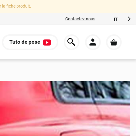
r la fiche produit.
Contactez-nous
IT
FR
EN
Tuto de pose
ES
S
DE