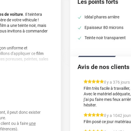
Les points forts
es de voiture
. Il teintera
Idéal phares arrière
tère de votre véhicule !
ilm a une teinte noir, mais
Epaisseur 80 microns
s vous invitons à commander
Teinte noir transparent
açon uniforme et
llons d'appliquer ce
film
ces poreuses, peintes, sales
Avis de nos clients
lution économique et non
terez l'enlever. Roulez
*****
Il y a 376 jours
Film très facile à travaill
Avec le matériel adéquate, d
vec les films proposés sur
j’ai pu faire mes feux arri
irage des feux de route
hésiter.
00 mètres de distance.
t, il peut donc exister
utilisation de ces films
*****
Il y a 1042 jour
ure.
Film posé ce jour matériau
client ou à faire
une
éférences).