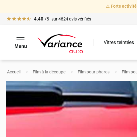
⚠️
Forte activité
4.40
/5
sur
4824
avis vérifiés
Vitres teintées
Menu
Accueil
Film à la découpe
Film pour phares
Film pou