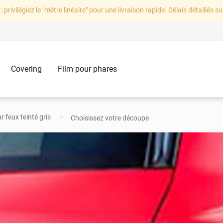
: privilégiez le "mètre linéaire" pour une livraison rapide. Délais détaillés su
Covering
Film pour phares
r feux teinté gris
Choisissez votre découpe