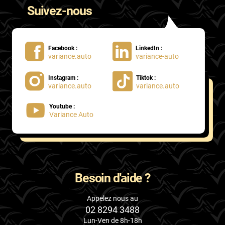
Suivez-nous
Facebook :
LinkedIn :
variance.auto
variance-auto
Instagram :
Tiktok :
variance.auto
variance.auto
Youtube :
Variance Auto
Besoin d'aide ?
Appelez nous au
02 8294 3488
Lun-Ven de 8h-18h