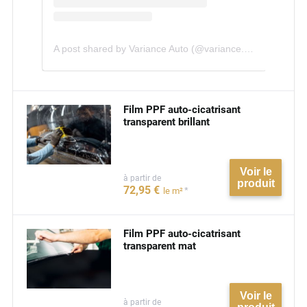
A post shared by Variance Auto (@variance.auto)
Film PPF auto-cicatrisant
transparent brillant
Voir le
à partir de
produit
72
,95
€
*
le m²
Film PPF auto-cicatrisant
transparent mat
Voir le
à partir de