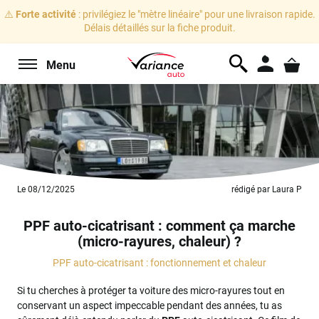
⚠️
Forte activité
: privilégiez le "mètre linéaire" pour une livraison rapide.
Délais détaillés sur la fiche produit.
Menu
Le 08/12/2025
rédigé par Laura P
PPF auto-cicatrisant : comment ça marche
(micro-rayures, chaleur) ?
PPF auto-cicatrisant : fonctionnement et chaleur
Si tu cherches à protéger ta voiture des micro-rayures tout en
conservant un aspect impeccable pendant des années, tu as