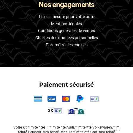
Nos engagements
Le sur-mesure pour votre auto
Mentions légales
Conditions générales de ventes
Chartes des données personnelles
Paramétrer les cookies
Paiement sécurisé
3X
Votre
kit film teintés
–
film teinté Audi
,
film teinté Volkswagen
,
film
teinté Peugeot
,
film teinté Renault
,
film teinté Seat
,
film teinté