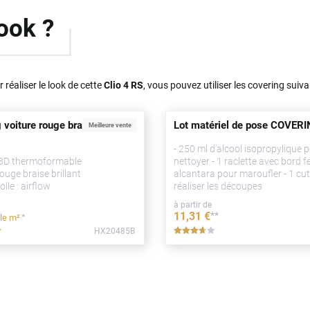
ook ?
 réaliser le look de cette
Clio 4 RS
, vous pouvez utiliser les covering suiva
 voiture rouge braise brillant
Lot matériel de pose COVER
Meilleure vente
- 250 ml d'alcool isopropylique 
: 3D thermoformable
nettoyer - 1 raclette avec bord f
rouge braise brillant
alcantara pour maroufler - 1 cut
lle : airflow
réaliser les découpes
à partir de
11
,31
€
**
*
le m²
HX20485B
*****
*****