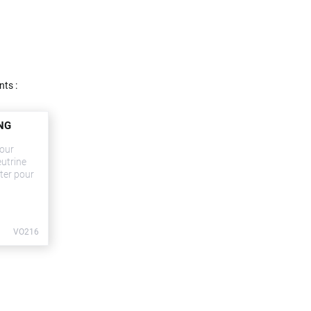
nts :
ING
pour
eutrine
ter pour
VO216