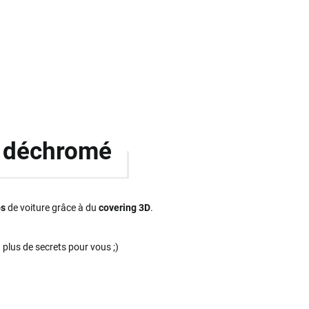
n déchromé
os
de voiture grâce à du
covering 3D
.
a plus de secrets pour vous ;)