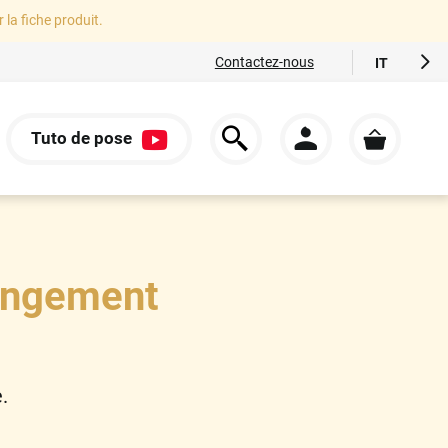
r la fiche produit.
Contactez-nous
IT
FR
EN
Tuto de pose
ES
S
DE
hangement
.