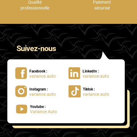
Qualité
Paiement
professionnelle
sécurisé
Suivez-nous
Facebook :
LinkedIn :
variance.auto
variance-auto
Instagram :
Tiktok :
variance.auto
variance.auto
Youtube :
Variance Auto