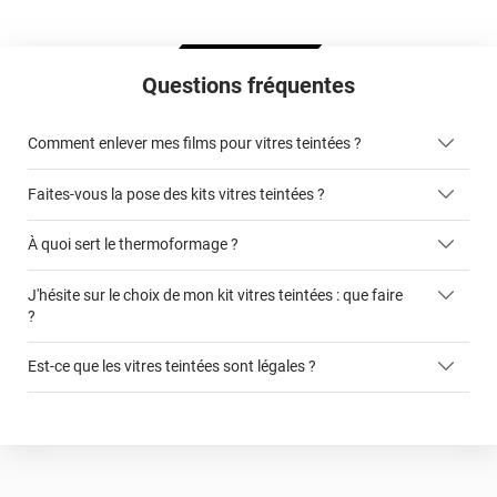
Questions fréquentes
Comment enlever mes films pour vitres teintées ?
Faites-vous la pose des kits vitres teintées ?
ici
À quoi sert le thermoformage ?
kits vitres teintées
J'hésite sur le choix de mon kit vitres teintées : que faire
faciliter la pose du film sur la vitre
?
cet article
Est-ce que les vitres teintées sont légales ?
ce formulaire
autorisée légalement sur les vitres avant
film teinté