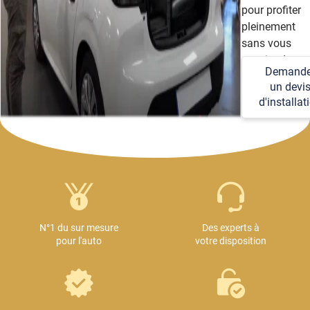
pour profiter
pleinement
sans vous
soucier des
Demande
détails
un devi
techniques et
d'installat
logistiques.
N°1 du sur mesure
Des experts à
pour l'auto
votre disposition