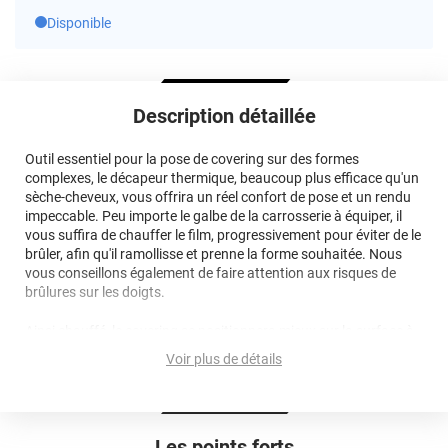
Disponible
Description détaillée
Outil essentiel pour la pose de covering sur des formes
complexes, le décapeur thermique, beaucoup plus efficace qu'un
sèche-cheveux, vous offrira un réel confort de pose et un rendu
impeccable. Peu importe le galbe de la carrosserie à équiper, il
vous suffira de chauffer le film, progressivement pour éviter de le
brûler, afin qu'il ramollisse et prenne la forme souhaitée. Nous
vous conseillons également de faire attention aux risques de
brûlures sur les doigts.
Ainsi chauffé, le covering se positionnera mieux sur la surface à
appliquer, quel que soit sa forme ! Une fois la pose terminée,
Voir plus de détails
n'hésitez pas à repasser un léger coup de chaleur sur l'ensemble
du film afin de "figer" la colle pour une meilleure tenue.
N'hésitez pas à vous rendre sur notre chaîne Youtube pour
Les points forts
visionner des vidéos tutos qui vous montreront l'utilisation du