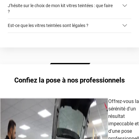
J'hésite sur le choix de mon kit vitres teintées : que faire
faciliter la pose du film sur la vitre
?
cet article
Est-ce que les vitres teintées sont légales ?
ce formulaire
autorisée légalement sur les vitres avant
film teinté
Extrême Clair 70
Confiez la pose à nos professionnels
cet article
Offrez-vous la
sérénité d'un
résultat
impeccable et
d'une pose
professionnel