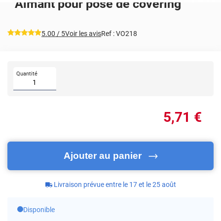
Aimant pour pose de covering
*****
5.00
/ 5
Voir les avis
Ref :
VO218
Quantité
5
,71
€
Ajouter au panier
Livraison prévue entre le 17 et le 25 août
Disponible