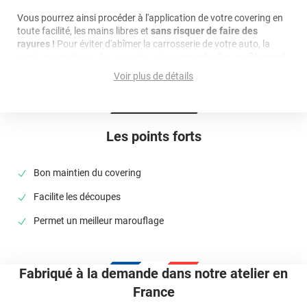
Vous pourrez ainsi procéder à l'application de votre covering en
toute facilité, les mains libres et
sans risquer de faire des
rayures !
Pour éviter d'abîmer la carrosserie de votre auto, la
partie magnétique des aimants est
recouverte d'un revêtement
caoutchouc lisse.
Les aimants ont un diamètre de 4 cm.
Voir plus de détails
Les points forts
Bon maintien du covering
Facilite les découpes
Permet un meilleur marouflage
Fabriqué à la demande dans notre atelier en
France