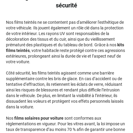
sécurité
Livan
Lucid
Nos films teintés ne se contentent pas d'améliorer l'esthétique de
votre véhicule. Ils jouent également un rôle clé dans la protection
Man
de votre intérieur. Les rayons UV sont responsables de la
décoloration des tissus et du cuir, ainsi que du vieillissement
prématuré des plastiques et du tableau de bord. Grâce à nos
kits
Maserati
films teintés
, votre habitacle reste protégé contre ces agressions
extérieures, prolongeant ainsi la durée de vie et l’aspect neuf de
Maybach
votre voiture.
Mazda
Côté sécurité, les films teintés agissent comme une barrière
supplémentaire contre les bris de glace. En cas d’accident ou de
McLaren
tentative d’effraction, ils retiennent les éclats de verre, réduisant
ainsi les risques de blessures et rendant plus difficile l’intrusion
Mercedes-Benz
dans le véhicule. De plus, en limitant la visibilité à l’intérieur, ils
dissuadent les voleurs et protègent vos effets personnels laissés
Mercury
dans la voiture.
MG
Nos
films solaires pour voiture
sont conformes aux
réglementations en vigueur. Pour les vitres avant, la loi impose un
MicroCar
taux de transparence d’au moins 70 % afin de garantir une bonne