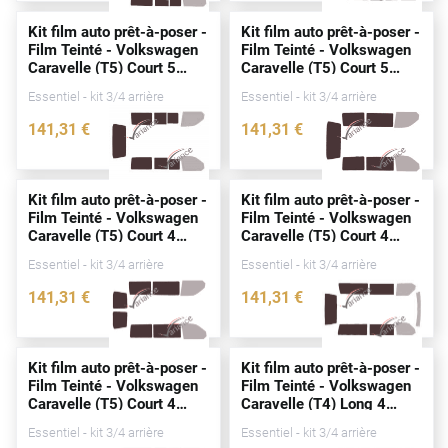
Alpine
Kit film auto prêt-à-poser -
Kit film auto prêt-à-poser -
Film Teinté - Volkswagen
Film Teinté - Volkswagen
Aston Martin
Caravelle (T5) Court 5
Caravelle (T5) Court 5
portes
(2003 - 2015)
portes
(2003 - 2015)
Audi
Essentiel - kit 3/4 arrière
Essentiel - kit 3/4 arrière
141
,31
€
141
,31
€
Bentley
2545-VLW
2631-VLW
Bmw
Kit film auto prêt-à-poser -
Kit film auto prêt-à-poser -
Buick
Film Teinté - Volkswagen
Film Teinté - Volkswagen
Caravelle (T5) Court 4
Caravelle (T5) Court 4
Byd
portes
(2003 - 2015)
portes
(2003 - 2015)
Essentiel - kit 3/4 arrière
Essentiel - kit 3/4 arrière
Cadillac
141
,31
€
141
,31
€
2632-VLW
3225-VLW
Changan
Chevrolet
Kit film auto prêt-à-poser -
Kit film auto prêt-à-poser -
Film Teinté - Volkswagen
Film Teinté - Volkswagen
Chrysler
Caravelle (T5) Court 4
Caravelle (T4) Long 4
portes
(2003 - 2015)
portes
(1990 - 2003)
Essentiel - kit 3/4 arrière
Essentiel - kit 3/4 arrière
Citroën