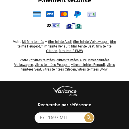
Paiement sécurisé
3X
Votre
kit film teintés
–
film teinté Audi
,
film teinté Volkswagen
,
film
teinté Peugeot
,
film teinté Renault
,
film teinté Seat
,
film teinté
Citroën
,
film teinté BMW
Votre
kit vitres teintées
-
vitres teintées Audi
,
vitres teintées
Volkswagen
,
vitres teintées Peugeot
,
vitres teintées Renault
,
vitres
teintées Seat
,
vitres teintées Citroën
,
vitres teintées BMW
par référence
Recherche