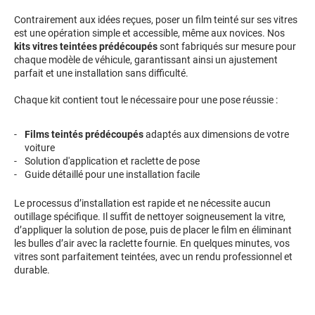
Contrairement aux idées reçues, poser un film teinté sur ses vitres
Proton
est une opération simple et accessible, même aux novices. Nos
kits vitres teintées prédécoupés
sont fabriqués sur mesure pour
Renault
chaque modèle de véhicule, garantissant ainsi un ajustement
parfait et une installation sans difficulté.
Rivian
Chaque kit contient tout le nécessaire pour une pose réussie :
Rolls
Films teintés prédécoupés
adaptés aux dimensions de votre
Rover
voiture
Solution d'application et raclette de pose
Saab
Guide détaillé pour une installation facile
Santana
Le processus d’installation est rapide et ne nécessite aucun
outillage spécifique. Il suffit de nettoyer soigneusement la vitre,
Saturn
d’appliquer la solution de pose, puis de placer le film en éliminant
les bulles d’air avec la raclette fournie. En quelques minutes, vos
Scania
vitres sont parfaitement teintées, avec un rendu professionnel et
durable.
Scion
Seat