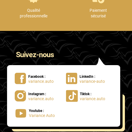
Qualité
Paiement
professionnelle
sécurisé
Suivez-nous
Facebook :
LinkedIn :
variance.auto
variance-auto
Instagram :
Tiktok :
variance.auto
variance.auto
Youtube :
Variance Auto