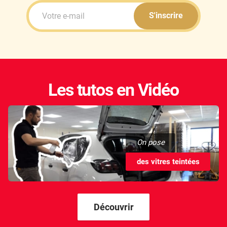
S'inscrire
Les tutos en Vidéo
On pose
des vitres teintées
Découvrir