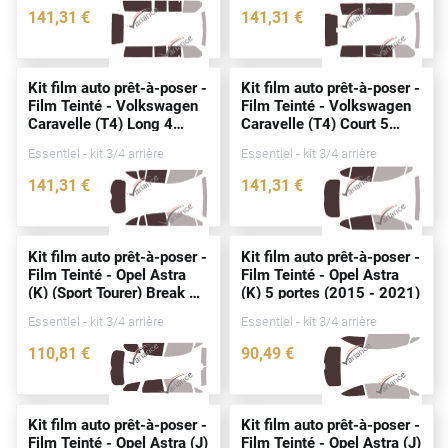
141
,31
€
141
,31
€
Cupra
3226-VLW
2546-VLW
Dacia
Kit film auto prêt-à-poser -
Kit film auto prêt-à-poser -
Film Teinté - Volkswagen
Film Teinté - Volkswagen
Daewoo
Caravelle (T4) Long 4
Caravelle (T4) Court 5
portes
(1990 - 2003)
portes
(1990 - 2003)
Daihatsu
Essentiel - kit 3/4 arrière
Essentiel - kit 3/4 arrière
141
,31
€
141
,31
€
Dodge
3156-VLW
2544-VLW
Dongfeng
Kit film auto prêt-à-poser -
Kit film auto prêt-à-poser -
Ds
Film Teinté - Opel Astra
Film Teinté - Opel Astra
(K) (Sport Tourer) Break 5
(K) 5
portes
(2015 - 2021)
Eagle
portes
(2015 - 2021)
Essentiel - kit 3/4 arrière
Essentiel - kit 3/4 arrière
Ebro
110
,81
€
90
,49
€
3661-OPE
3557-OPE
Ferrari
Fiat
Kit film auto prêt-à-poser -
Kit film auto prêt-à-poser -
Film Teinté - Opel Astra (J)
Film Teinté - Opel Astra (J)