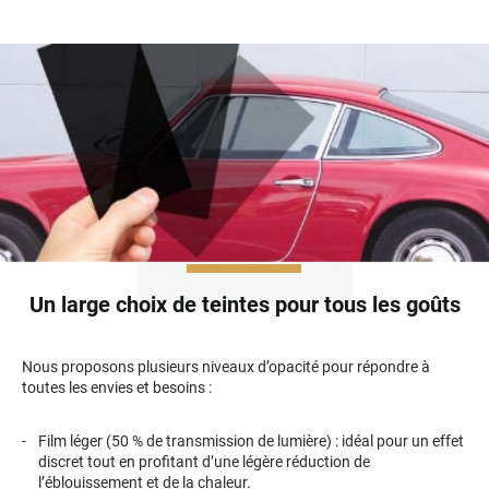
Skoda
Smart
Ssangyong
Subaru
Suzuki
Tata
Tesla
Un large choix de teintes pour tous les goûts
Toyota
Volkswagen
Nous proposons plusieurs niveaux d’opacité pour répondre à
toutes les envies et besoins :
Volvo
Film léger (50 % de transmission de lumière) : idéal pour un effet
Xpeng
discret tout en profitant d’une légère réduction de
l’éblouissement et de la chaleur.