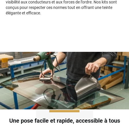
visibilité aux conducteurs et aux forces de l’ordre. Nos kits sont
Mini
conçus pour respecter ces normes tout en offrant une teinte
élégante et efficace.
Mitsubishi
Nissan
Oldsmobile
Omoda
Opel
Ora
Peugeot
Plymouth
Polestar
Pontiac
Une pose facile et rapide, accessible à tous
Porsche