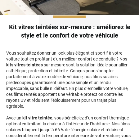
Honda
Hummer
Kit vitres teintées sur-mesure : améliorez le
style et le confort de votre véhicule
Hyundai
Ineos
Vous souhaitez donner un look plus élégant et sportif à votre
Infiniti
voiture tout en profitant d'un meilleur confort de conduite ? Nos
kits vitres teintées
sur mesure sont la solution idéale pour allier
esthétique, protection et intimité. Conçus pour s’adapter
Isuzu
parfaitement à votre modèle de véhicule, nos films solaires
prédécoupés garantissent une pose simple et un rendu
Iveco
impeccable, sans bulle ni défaut. En plus d’embellir votre voiture,
ces films teintés apportent une véritable protection contre les
Jaecoo
rayons UV et réduisent l’éblouissement pour un trajet plus
agréable.
Jaguar
Avec un
kit vitre teintée
, vous bénéficiez d’un confort thermique
Jeep
optimal en limitant la chaleur à l’intérieur de l’habitacle. Nos films
solaires bloquent jusqu’à 66 % de l’énergie solaire et réduisent
Jetour
considérablement la température intérieure de votre voiture, vous