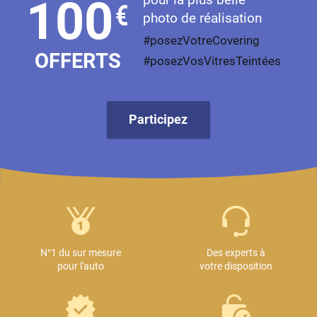
100
€
photo de réalisation
#posezVotreCovering
OFFERTS
#posezVosVitresTeintées
Participez
N°1 du sur mesure
Des experts à
pour l'auto
votre disposition