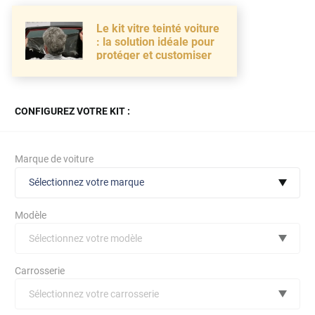
Le kit vitre teinté voiture
: la solution idéale pour
protéger et customiser
CONFIGUREZ VOTRE KIT :
Marque de voiture
Sélectionnez votre marque
Modèle
Sélectionnez votre modèle
Audi
Carrosserie
Bmw
Sélectionnez votre carrosserie
Citroën
(toutes)
undefined véhicule