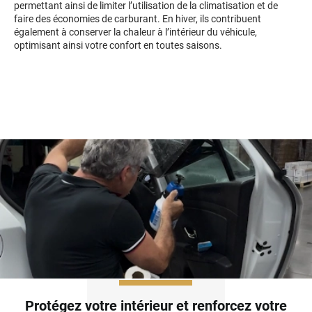
permettant ainsi de limiter l’utilisation de la climatisation et de
Kandi
faire des économies de carburant. En hiver, ils contribuent
également à conserver la chaleur à l’intérieur du véhicule,
Karma
optimisant ainsi votre confort en toutes saisons.
Kgm/ssangyong
Kia
Lada
Lamborghini
Lancia
Land Rover
Ldv
Lexus
Ligier
Protégez votre intérieur et renforcez votre
Lincoln