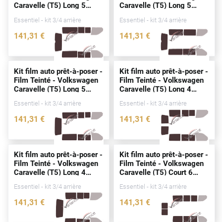
Caravelle (T5) Long 5
Caravelle (T5) Long 5
Peugeot
portes
(2003 - 2015)
portes
(2003 - 2015)
Essentiel - kit 3/4 arrière
Essentiel - kit 3/4 arrière
Porsche
141
,31
€
141
,31
€
Renault
3228-VLW
3230-VLW
Seat
Kit film auto prêt-à-poser -
Kit film auto prêt-à-poser -
Film Teinté - Volkswagen
Film Teinté - Volkswagen
Skoda
Caravelle (T5) Long 5
Caravelle (T5) Long 4
portes
(2003 - 2015)
portes
(2003 - 2015)
Tesla
Essentiel - kit 3/4 arrière
Essentiel - kit 3/4 arrière
141
,31
€
141
,31
€
Toyota
3231-VLW
3227-VLW
Volkswagen
Kit film auto prêt-à-poser -
Kit film auto prêt-à-poser -
Film Teinté - Volkswagen
Film Teinté - Volkswagen
Acura
Caravelle (T5) Long 4
Caravelle (T5) Court 6
portes
(2003 - 2015)
portes
(2003 - 2015)
Essentiel - kit 3/4 arrière
Essentiel - kit 3/4 arrière
Aixam
141
,31
€
141
,31
€
Alfa Romeo
3229-VLW
2543-VLW