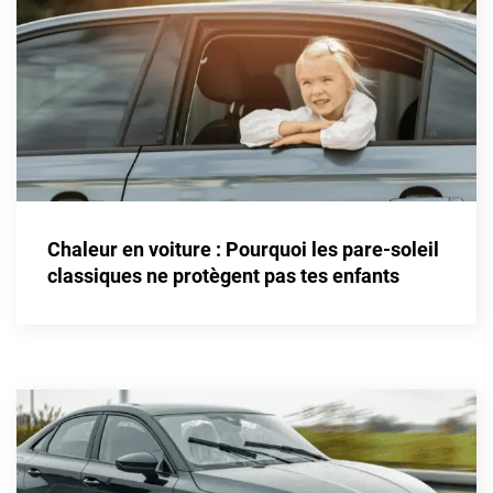
Honda
Hummer
Hyundai
Ineos
Infiniti
Chaleur en voiture : Pourquoi les pare-soleil
Isuzu
classiques ne protègent pas tes enfants
Iveco
Jaecoo
Jaguar
Jeep
Jetour