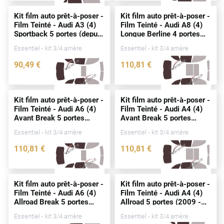
Alpine
Kit film auto prêt-à-poser -
Kit film auto prêt-à-poser -
Film Teinté - Audi A3 (4)
Film Teinté - Audi A8 (4)
Aston Martin
Sportback 5
portes
(
depuis
Longue Berline 4
portes
2020)
(2018 - 2026)
Audi
Essentiel - kit 3/4 arrière
Essentiel - kit 3/4 arrière
90
,49
€
110
,81
€
Bentley
4672-AUD
4333-AUD
Bmw
Kit film auto prêt-à-poser -
Kit film auto prêt-à-poser -
Buick
Film Teinté - Audi A6 (4)
Film Teinté - Audi A4 (4)
Avant Break 5
portes
Avant Break 5
portes
Byd
(2011 - 2018)
(2007 - 2015)
Essentiel - kit 3/4 arrière
Essentiel - kit 3/4 arrière
Cadillac
110
,81
€
110
,81
€
2822-AUD
0083-AUD
Changan
Chevrolet
Kit film auto prêt-à-poser -
Kit film auto prêt-à-poser -
Film Teinté - Audi A6 (4)
Film Teinté - Audi A4 (4)
Chrysler
Allroad Break 5
portes
Allroad 5
portes
(2009 -
(2013 - 2019)
2016)
Essentiel - kit 3/4 arrière
Essentiel - kit 3/4 arrière
Citroën