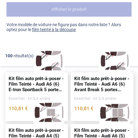
Afficher le produit
Dacia
Fiat
Voir tout
Votre modèle de voiture ne figure pas dans notre liste ? Alors
optez pour le
film teinté à la découpe
Ford
Honda
100
résultat(s)
FILTRER
Hyundai
Kia
Kit film auto prêt-à-poser -
Kit film auto prêt-à-poser -
Land Rover
Film Teinté - Audi A6 (6)
Film Teinté - Audi A6 (6)
E-tron Sportback 5
portes
Avant Break 5
portes
Mercedes-Benz
(
depuis
2025)
(
depuis
2026)
Essentiel - kit 3/4 arrière
Essentiel - kit 3/4 arrière
Mini
110
,81
€
110
,81
€
5299-AUD
5359-AUD
Nissan
Opel
Kit film auto prêt-à-poser -
Kit film auto prêt-à-poser -
Film Teinté - Audi A4 (5)
Film Teinté - Audi A6 (5)