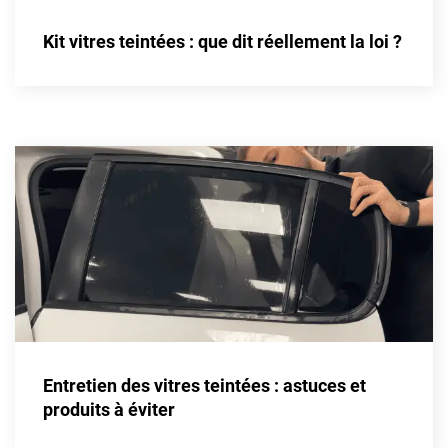
Livan
Kit vitres teintées : que dit réellement la loi ?
Lucid
Man
Maserati
Maybach
Mazda
McLaren
Mercedes-Benz
Mercury
Entretien des vitres teintées : astuces et
MG
produits à éviter
MicroCar