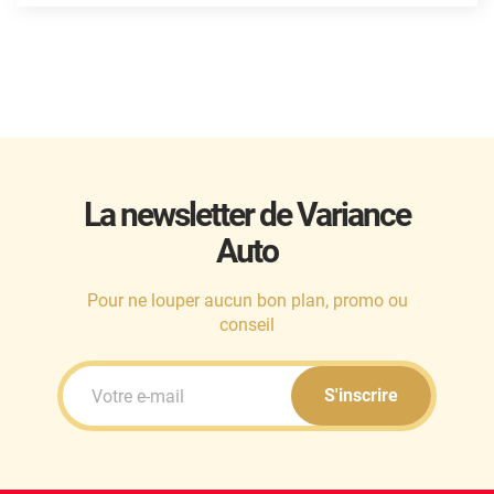
Mini
Mitsubishi
Nissan
Oldsmobile
Omoda
La newsletter de Variance
Opel
Auto
Ora
Pour ne louper aucun bon plan, promo ou
Peugeot
conseil
Plymouth
S'inscrire
Polestar
Pontiac
Porsche