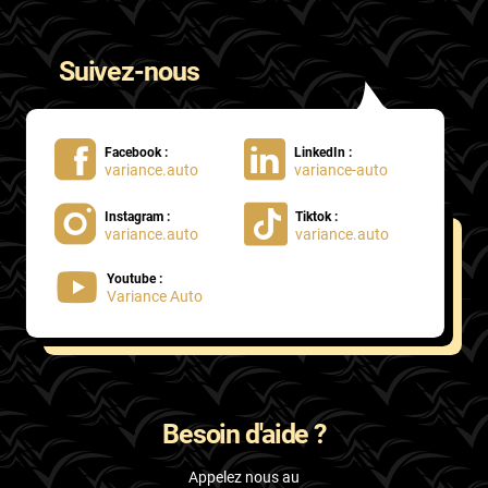
Suivez-nous
Facebook :
LinkedIn :
variance.auto
variance-auto
Instagram :
Tiktok :
variance.auto
variance.auto
Youtube :
Variance Auto
Besoin d'aide ?
Appelez nous au