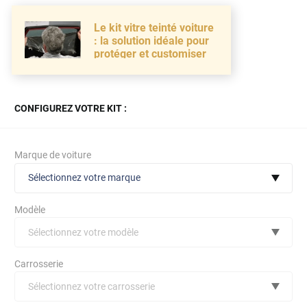
Le kit vitre teinté voiture
: la solution idéale pour
protéger et customiser
CONFIGUREZ VOTRE KIT :
Marque de voiture
Sélectionnez votre marque
Modèle
Sélectionnez votre modèle
Audi
Carrosserie
Bmw
Sélectionnez votre carrosserie
Citroën
(toutes)
undefined véhicule