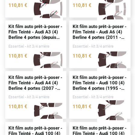
110
,81
€
110
,81
€
Cupra
3129-AUD
0080-AUD
Dacia
Kit film auto prêt-à-poser -
Kit film auto prêt-à-poser -
Film Teinté - Audi A3 (4)
Film Teinté - Audi A6 (4)
Daewoo
Berline 4
portes
(
depuis
Berline 4
portes
(2011 -
2020)
2018)
Daihatsu
Essentiel - kit 3/4 arrière
Essentiel - kit 3/4 arrière
110
,81
€
110
,81
€
Dodge
4925-AUD
0099-AUD
Dongfeng
Kit film auto prêt-à-poser -
Kit film auto prêt-à-poser -
Ds
Film Teinté - Audi A4 (4)
Film Teinté - Audi 100 (4)
Berline 4
portes
(2007 -
Berline 4
portes
(1995 -
Eagle
2015)
1997)
Essentiel - kit 3/4 arrière
Essentiel - kit 3/4 arrière
Ebro
110
,81
€
110
,81
€
0086-AUD
0066-AUD
Ferrari
Fiat
Kit film auto prêt-à-poser -
Kit film auto prêt-à-poser -
Film Teinté - Audi 100 (4)
Film Teinté - Audi 100 (4)