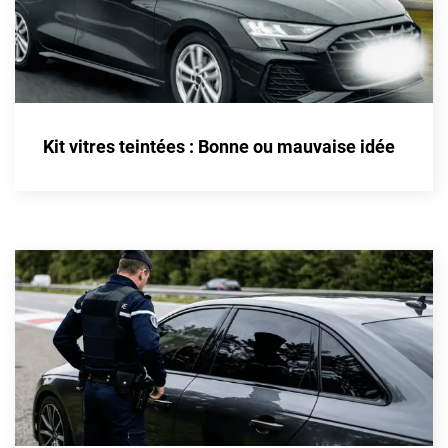
Kandi
Karma
Kgm/ssangyong
Kia
Kit vitres teintées : Bonne ou mauvaise idée
Lada
Lamborghini
Lancia
Land Rover
Ldv
Lexus
Ligier
Lincoln