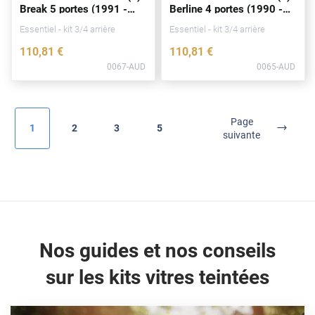
Break 5
portes
(1991 -
Berline 4
portes
(1990 -
Fisker
1998)
1994)
Essentiel - kit 3/4 arrière
Essentiel - kit 3/4 arrière
Ford
110
,81
€
110
,81
€
Foton
0067-AUD
0065-AUD
Gac
Geely
Page
1
2
3
5
suivante
Genesis
Geo
Gmc
Great
Nos guides et nos conseils
Grecav
sur les kits vitres teintées
Gwm
Holden