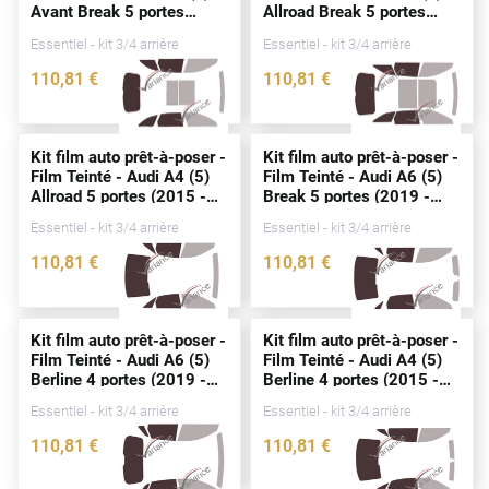
Avant Break 5
portes
Allroad Break 5
portes
Peugeot
(2015 - 2024)
(2019 - 2025)
Essentiel - kit 3/4 arrière
Essentiel - kit 3/4 arrière
Porsche
110
,81
€
110
,81
€
Renault
3572-AUD
4360-AUD
Seat
Kit film auto prêt-à-poser -
Kit film auto prêt-à-poser -
Film Teinté - Audi A4 (5)
Film Teinté - Audi A6 (5)
Skoda
Allroad 5
portes
(2015 -
Break 5
portes
(2019 -
2024)
2025)
Tesla
Essentiel - kit 3/4 arrière
Essentiel - kit 3/4 arrière
110
,81
€
110
,81
€
Toyota
4359-AUD
4358-AUD
Volkswagen
Kit film auto prêt-à-poser -
Kit film auto prêt-à-poser -
Film Teinté - Audi A6 (5)
Film Teinté - Audi A4 (5)
Acura
Berline 4
portes
(2019 -
Berline 4
portes
(2015 -
2025)
2024)
Essentiel - kit 3/4 arrière
Essentiel - kit 3/4 arrière
Aixam
110
,81
€
110
,81
€
Alfa Romeo
4347-AUD
3567-AUD