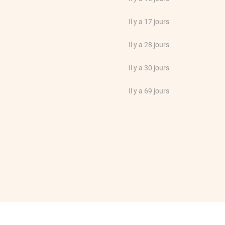
Il y a 17 jours
Il y a 28 jours
Il y a 30 jours
Il y a 69 jours
Il y a 74 jours
Il y a 91 jours
prix. Un peu plus difficile à
Il y a 93 jours
Il y a 113 jours
Il y a 121 jours