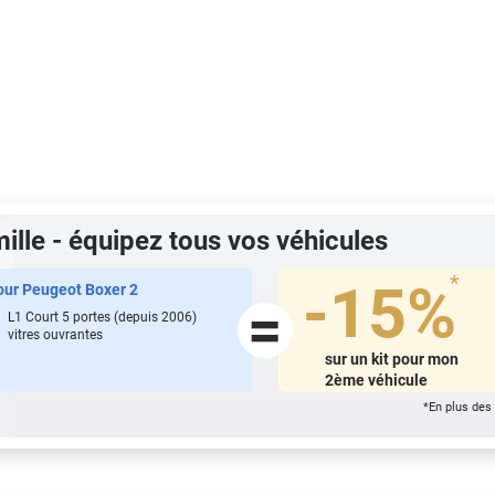
ille - équipez tous vos véhicules
*
-15%
pour
Peugeot Boxer 2
=
L1 Court 5
portes
(
depuis
2006)
vitres ouvrantes
sur un kit pour mon
2ème véhicule
*En plus des