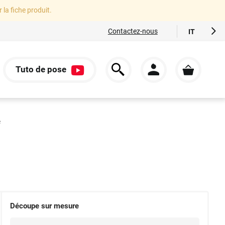
r la fiche produit.
Contactez-nous
IT
FR
EN
Tuto de pose
ES
S
DE
e
Découpe sur mesure