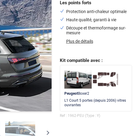
Les points forts
Protection anti-chaleur optimale
Haute qualité, garanti à vie
Découpe et thermoformage sur-
mesure
Plus de détails
Kit compatible avec :
Peugeot
Boxer
2
L1 Court 5
portes
(
depuis
2006) vitres
ouvrantes
Ref :
1962-PEU
(Type :
Y
)