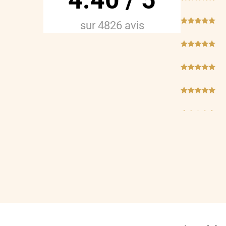
4.40
/
5
***
sur
4826
avis
***
***
***
***
***
***
***
***