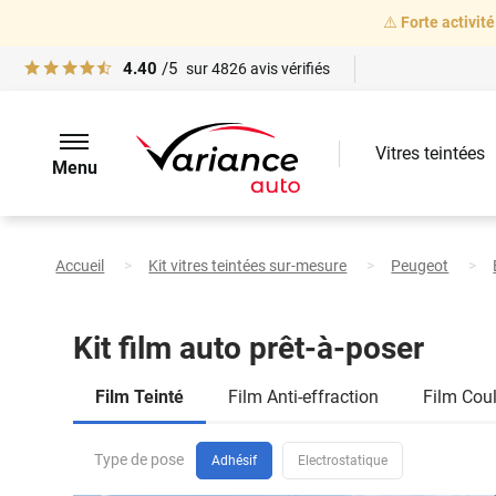
⚠️
Forte activité
4.40
/5
sur
4826
avis vérifiés
Vitres teintées
Menu
Marque
de
voiture
Peugeot
Boxer
2
Accueil
Kit vitres teintées sur-mesure
Peugeot
L1 Court 5
portes
(
depuis
Sélectionnez votre marque
2006) vitres ouvrantes
Je veux changer de véhicule
Modèle
Kit film auto prêt-à-poser
Sélectionnez votre modèle
Vitres
arrière
Film Teinté
Film Anti-effraction
Film Cou
et
Carrosserie
lunette
Sélectionnez votre carrosserie
Type de pose
Adhésif
Electrostatique