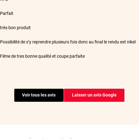
**
Parfait
**
très bon produit
**
Possibilité de s’y reprendre plusieurs fois donc au final le rendu est nikel
**
Filme de tres bonne qualité et coupe parfaite
**
Facilité de pose. Qualité du film.
**
Rapide et très facile à poser
Voir tous les avis
Laisser un avis Google
**
J'ai acheté des films anti effraction pour mon fourgon, bon rapport qualité 
appliquer que des films teinté, le résultat est concluant.
**
Film anti effraction parfait pour protéger son véhicule.
**
Superbe produit rien à dire