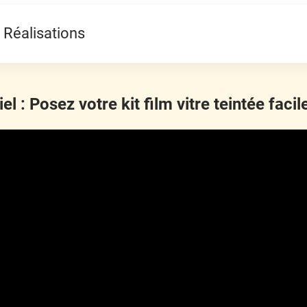
Réalisations
iel : Posez votre kit film vitre teintée faci