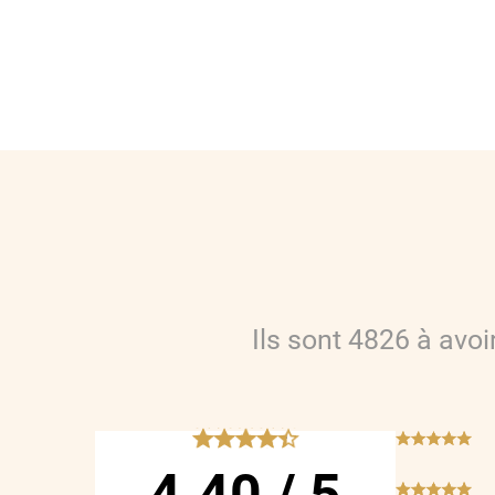
Ils sont
4826
à avo
*****
***
***