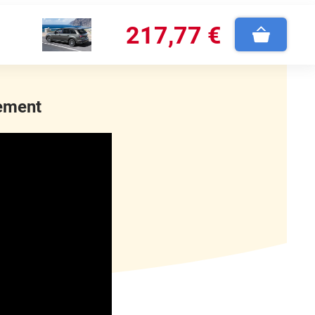
217
,77
€
lement