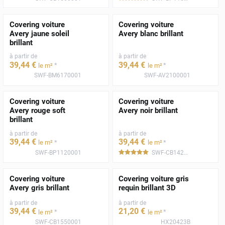
Covering voiture
Covering voiture
Avery jaune soleil
Avery blanc brillant
brillant
à partir de
à partir de
39
,44
€
39
,44
€
*
*
le m²
le m²
SWF-BM6170001
SWF-AV2100001
Covering voiture
Covering voiture
Avery rouge soft
Avery noir brillant
brillant
à partir de
à partir de
39
,44
€
39
,44
€
*
*
le m²
le m²
SWF-BP1120001
SWF-CB1420001
*****
Covering voiture
Covering voiture gris
Avery gris brillant
requin brillant 3D
à partir de
à partir de
39
,44
€
21
,20
€
*
*
le m²
le m²
SWF-CB1550001
HX20423B