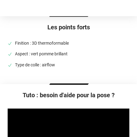
Idéalement entre 20°C et 25°C
Élongation
>90%
Les points forts
Température D'utilisation
De -40°C à +90°C
Finition : 3D thermoformable
Type De Pose
Aspect : vert pomme brillant
A sec
Type de colle : airflow
Dépose
Retrait facile avec apport de chaleur et/ou solution chimique
selon la nature du substrat
Tuto : besoin d'aide pour la pose ?