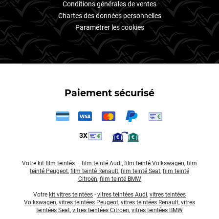
Conditions générales de ventes
Chartes des données personnelles
Paramétrer les cookies
Paiement sécurisé
3X
Votre
kit film teintés
–
film teinté Audi
,
film teinté Volkswagen
,
film
teinté Peugeot
,
film teinté Renault
,
film teinté Seat
,
film teinté
Citroën
,
film teinté BMW
Votre
kit vitres teintées
-
vitres teintées Audi
,
vitres teintées
Volkswagen
,
vitres teintées Peugeot
,
vitres teintées Renault
,
vitres
teintées Seat
,
vitres teintées Citroën
,
vitres teintées BMW