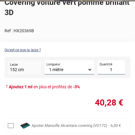
Covering voiture vert pomme brillant
3D
Ref :
HX20369B
Qu'est-ce que la laize ?
Longueur
Quantité
Laize
152
cm
Ajoutez
1
ml
en plus et profitez de
-
3
%
40
,28
€
Ajouter
Maroufle Alcantara covering (VO172)
-
6
,00
€