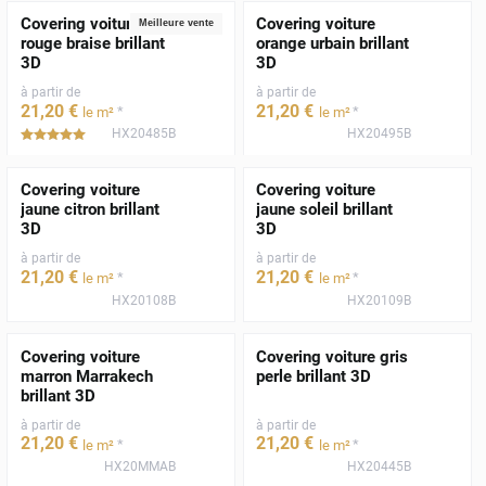
Covering voiture
Covering voiture
Meilleure vente
rouge braise brillant
orange urbain brillant
3D
3D
à partir de
à partir de
21
,20
€
21
,20
€
*
*
le m²
le m²
HX20485B
HX20495B
*****
Covering voiture
Covering voiture
jaune citron brillant
jaune soleil brillant
3D
3D
à partir de
à partir de
21
,20
€
21
,20
€
*
*
le m²
le m²
HX20108B
HX20109B
Covering voiture
Covering voiture gris
marron Marrakech
perle brillant 3D
brillant 3D
à partir de
à partir de
21
,20
€
21
,20
€
*
*
le m²
le m²
HX20MMAB
HX20445B