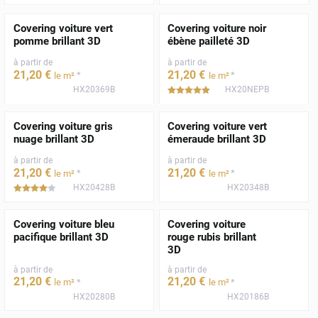
Covering voiture vert
Covering voiture noir
pomme brillant 3D
ébène pailleté 3D
à partir de
à partir de
21
,20
€
21
,20
€
*
*
le m²
le m²
HX20369B
HX20NEPB
*****
Covering voiture gris
Covering voiture vert
nuage brillant 3D
émeraude brillant 3D
à partir de
à partir de
21
,20
€
21
,20
€
*
*
le m²
le m²
HX20428B
HX20348B
*****
Covering voiture bleu
Covering voiture
pacifique brillant 3D
rouge rubis brillant
3D
à partir de
à partir de
21
,20
€
21
,20
€
*
*
le m²
le m²
HX20280B
HX20186B