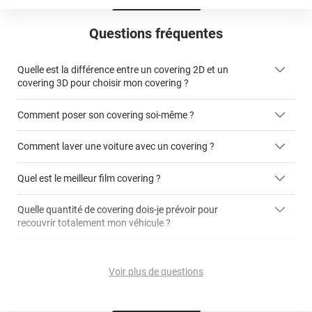
Questions fréquentes
Quelle est la différence entre un covering 2D et un
covering 3D pour choisir mon covering ?
Comment poser son covering soi-même ?
covering 2D
Comment laver une voiture avec un covering ?
covering 3D
Quel est le meilleur film covering ?
Quelle quantité de covering dois-je prévoir pour
recouvrir totalement mon véhicule ?
covering 2D
article dédié aux covering 2D
covering 3D
Quelle est la différence entre covering et peinture ?
calculateur total covering
et 3D
Voir plus de questions
cet article
Est-il possible de retirer un covering ?
Avery Dennison
3M
en cliquant
qualité