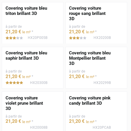
Covering voiture bleu
Covering voiture
triton brillant 3D
rouge sang brillant
3D
à partir de
à partir de
21
,20
€
21
,20
€
*
*
le m²
le m²
HX20P005B
HX20200B
*****
*****
Covering voiture bleu
Covering voiture bleu
saphir brillant 3D
Montpellier brillant
3D
à partir de
à partir de
21
,20
€
21
,20
€
*
*
le m²
le m²
HX20300B
HX20299B
*****
Covering voiture
Covering voiture pink
violet prune brillant
candy brillant 3D
3D
à partir de
à partir de
21
,20
€
21
,20
€
*
*
le m²
le m²
HX20008B
HX20PCAB