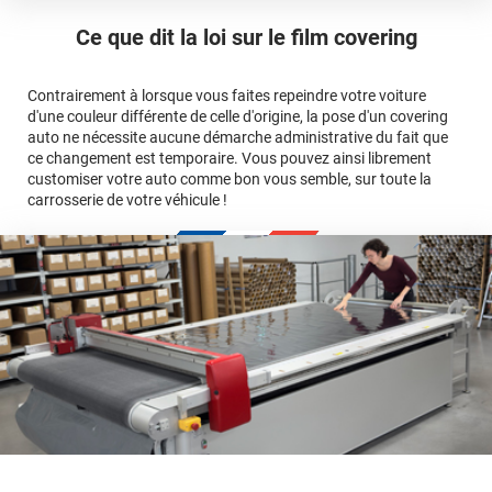
ici
Le covering peut se poser soi-même grâce aux
tutos de
Quel covering choisir pour une voiture complète ?
professionnelle
Mesurez la longueur de la voiture (du bas du parechoc
pose
Ce que dit la loi sur
le film covering
avant jusqu'au bas du parechoc arrière, en passant par le
covering 3D
Le covering protège la peinture d'origine, pour la garder en
toit.)
bon état
Multipliez ce résultat par 3.
Contrairement à lorsque vous faites repeindre votre voiture
Le covering peut s'enlever à tout moment
d'une couleur différente de celle d'origine, la pose d'un covering
Le covering revient moins cher
conseillers
auto ne nécessite aucune démarche administrative du fait que
commerciaux
ce changement est temporaire. Vous pouvez ainsi librement
customiser votre auto comme bon vous semble, sur toute la
carrosserie de votre véhicule !
calculateur