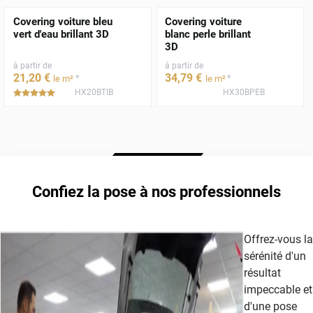
Covering voiture bleu
Covering voiture
vert d'eau brillant 3D
blanc perle brillant
3D
à partir de
à partir de
21
,20
€
34
,79
€
*
*
le m²
le m²
HX20BTIB
HX30BPEB
*****
Confiez la pose à nos professionnels
Offrez-vous la
sérénité d'un
résultat
impeccable et
d'une pose