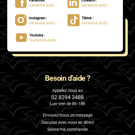
Facebook :
LinkedIn :
variance.auto
variance-auto
Instagram :
Tiktok :
variance.auto
variance.auto
Youtube :
Variance Auto
Besoin d'aide ?
Appelez nous au
02 8294 3488
Lun-Ven de 8h-18h
Envoyez-nous un message
Discutez avec nous en direct
Suivre ma commande