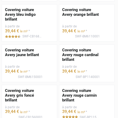
Covering voiture
Covering voiture
Avery bleu indigo
Avery orange brillant
brillant
à partir de
à partir de
39
,44
€
39
,44
€
*
*
le m²
le m²
SWF-CB1680001
SWF-BM6110001
*****
Covering voiture
Covering voiture
Avery jaune brillant
Avery rouge cardinal
brillant
à partir de
à partir de
39
,44
€
39
,44
€
*
*
le m²
le m²
SWF-BM6150001
SWF-BP1140001
Covering voiture
Covering voiture
Avery gris foncé
Avery rouge carmin
brillant
brillant
à partir de
à partir de
39
,44
€
39
,44
€
*
*
le m²
le m²
SWF-CB1560001
SWF-BP1150001
*****