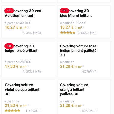
Film covering 3D vert
Film covering 3D
-
40
%
-
40
%
Auratium brillant
bleu Miami brillant
30
,45
€
30
,45
€
à partir de
à partir de
18
,27
€
18
,27
€
*
*
le m²
le m²
GLOSS-4440a
GLOSS-4444a
*****
Film covering 3D
Covering voiture rose
-
40
%
beige foncé brillant
indien brillant pailleté
3D
28
,88
€
à partir de
à partir de
17
,33
€
21
,20
€
*
*
le m²
le m²
GLOSS-4445a
HX20RINB
Covering voiture
Covering voiture
violet sureau brillant
orange brillant
3D
pailleté 3D
à partir de
à partir de
21
,20
€
21
,20
€
*
*
le m²
le m²
HX20352B
HX20OAUB
*****