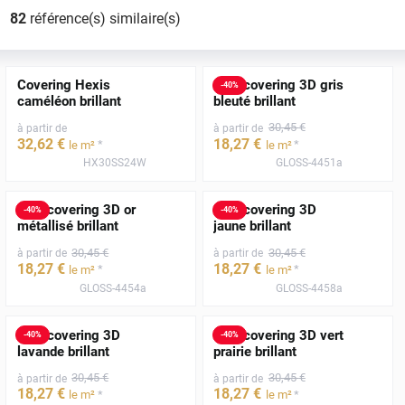
82
référence(s) similaire(s)
Covering Hexis
Film covering 3D gris
-
40
%
caméléon brillant
bleuté brillant
30
,45
€
à partir de
à partir de
32
,62
€
18
,27
€
*
*
le m²
le m²
HX30SS24W
GLOSS-4451a
Film covering 3D or
Film covering 3D
-
40
%
-
40
%
métallisé brillant
jaune brillant
30
,45
€
30
,45
€
à partir de
à partir de
18
,27
€
18
,27
€
*
*
le m²
le m²
GLOSS-4454a
GLOSS-4458a
Film covering 3D
Film covering 3D vert
-
40
%
-
40
%
lavande brillant
prairie brillant
30
,45
€
30
,45
€
à partir de
à partir de
18
,27
€
18
,27
€
*
*
le m²
le m²