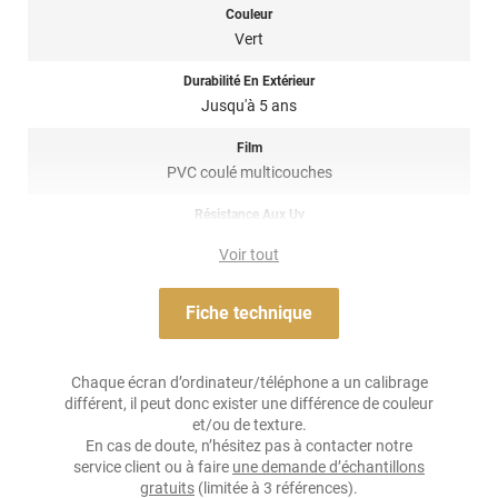
plus d’information !
Couleur
Vert
Référence produit :
HX20369B
.
Durabilité En Extérieur
Jusqu'à 5 ans
Film
PVC coulé multicouches
Résistance Aux Uv
oui
Voir tout
Adhésif
Acrylique solvant, sensible à la pression, repositionnable
Fiche technique
Résistance À L'humidité
oui
Chaque écran d’ordinateur/téléphone a un calibrage
différent, il peut donc exister une différence de couleur
Épaisseur
et/ou de texture.
100 µ
En cas de doute, n’hésitez pas à contacter notre
service client ou à faire
une demande d’échantillons
Température D'application
gratuits
(limitée à 3 références).