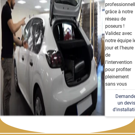
professionnel
grâce à notre
réseau de
poseurs !
Validez avec
notre équipe l
jour et l'heure
de
l'intervention
pour profiter
pleinement
sans vous
soucier des
Demande
détails
un devi
techniques et
d'installat
logistiques.