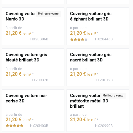
Covering voiture gris
Covering voiture gris
Meilleure vente
Nardo 3D
éléphant brillant 3D
à partir de
à partir de
21
,20
€
21
,20
€
*
*
le m²
le m²
HX20G06B
HX20446B
*****
Covering voiture gris
Covering voiture gris
bleuté brillant 3D
nacré brillant 3D
à partir de
à partir de
21
,20
€
21
,20
€
*
*
le m²
le m²
HX20B37B
HX20G12B
Covering voiture noir
Covering voiture gris
Meilleure vente
cerise 3D
météorite métal 3D
brillant
à partir de
à partir de
21
,20
€
21
,20
€
*
*
le m²
le m²
HX20N03B
HX20990B
*****