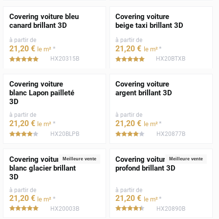
Covering voiture bleu
Covering voiture
canard brillant 3D
beige taxi brillant 3D
à partir de
à partir de
21
,20
€
21
,20
€
*
*
le m²
le m²
HX20315B
HX20BTXB
*****
*****
Covering voiture
Covering voiture
blanc Lapon pailleté
argent brillant 3D
3D
à partir de
à partir de
21
,20
€
21
,20
€
*
*
le m²
le m²
HX20BLPB
HX20877B
*****
*****
Covering voiture
Covering voiture noir
Meilleure vente
Meilleure vente
blanc glacier brillant
profond brillant 3D
3D
à partir de
à partir de
21
,20
€
21
,20
€
*
*
le m²
le m²
HX20003B
HX20890B
*****
*****