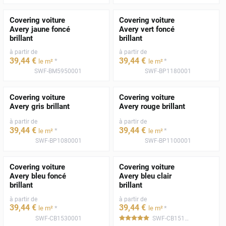
Covering voiture
Covering voiture
Avery jaune foncé
Avery vert foncé
brillant
brillant
à partir de
à partir de
39
,44
€
39
,44
€
*
*
le m²
le m²
SWF-BM5950001
SWF-BP1180001
Covering voiture
Covering voiture
Avery gris brillant
Avery rouge brillant
à partir de
à partir de
39
,44
€
39
,44
€
*
*
le m²
le m²
SWF-BP1080001
SWF-BP1100001
Covering voiture
Covering voiture
Avery bleu foncé
Avery bleu clair
brillant
brillant
à partir de
à partir de
39
,44
€
39
,44
€
*
*
le m²
le m²
SWF-CB1530001
SWF-CB1510001
*****