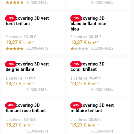
GLOSS-4459a
GLOSS-4460a
*****
Film covering 3D vert
Film covering 3D
-
40
%
-
40
%
forêt brillant
blanc brillant irisé
bleu
30
,45
€
30
,45
€
à partir de
à partir de
18
,27
€
18
,27
€
*
*
le m²
le m²
GLOSS-4461a
GLOSS-4462a
*****
*****
Film covering 3D vert
Film covering 3D
-
40
%
-
40
%
de gris brillant
corail brillant
30
,45
€
30
,45
€
à partir de
à partir de
18
,27
€
18
,27
€
*
*
le m²
le m²
GLOSS-4435a
GLOSS-4436a
Film covering 3D
Film covering 3D vert
-
40
%
-
40
%
flamant rose brillant
militaire brillant
30
,45
€
30
,45
€
à partir de
à partir de
18
,27
€
18
,27
€
*
*
le m²
le m²
GLOSS-4437a
GLOSS-4439a