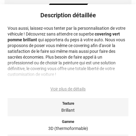
Description détaillée
Vous aussi, laissez-vous tenter par la personnalisation de votre
véhicule ! Découvrez sans attendre ce superbe
covering vert
pomme brillant
qui apportera du peps à votre auto. Nous vous
proposons de poser vous même ce covering afin d'avoir la
satisfaction de le faire soi même mais aussi pour faire des
sacrées économies. Plus besoin de faire appel à un
professionnel ou de choisir la peinture qui est une solution
définitive, le covering vous offre une totale liberté de votre
customisation de voiture !
Note importante : faire son choix entre un covering 2D ou 3D ?
Voir plus de détails
Pour rappel ce
film de covering
dispose d’une finition 3D, c’est-à-
dire qu’il est thermoformable. Il est donc sensible à la chaleur
Texture
(décapeur thermique ou sèche-cheveux), il est conseillé dans la
Brillant
pose de covering sur tout type de surface, planes à très
courbées ! Il est donc privilégié pour un
total covering
mais
Gamme
également sur du
partiel covering
comme des rétroviseurs par
3D (thermoformable)
exemple. Un doute ? N’hésitez pas à contacter notre équipe pour