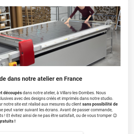
sant par le toit.)
einture d'origine, pour la garder en bon état
r 3.
ver à tout moment
ns cher
conseillers commerciaux
de dans notre atelier en France
et découpés
dans notre atelier, à Villars-les-Dombes. Nous
lusives avec des designs créés et imprimés dans notre studio.
notre site est réalisé aux mesures du client
sans possibilité de
ue peut varier suivant les écrans. Avant de passer commande,
s ! Et évitez ainsi de ne pas être satisfait, ou de vous tromper 😉
atuits !