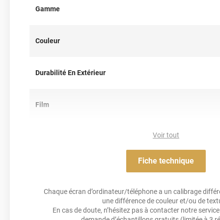
Gamme
Couleur
Durabilité En Extérieur
Film
Voir tout
Résistance Aux Uv
Fiche technique
Acrylique solva
Adhésif
Chaque écran d’ordinateur/téléphone a un calibrage différen
une différence de couleur et/ou de text
Résistance À L'humidité
En cas de doute, n’hésitez pas à contacter notre service 
demande d’échantillons gratuits
(limitée à 3 r