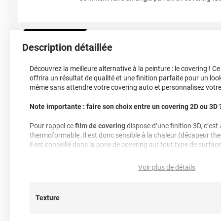
Description détaillée
Découvrez la meilleure alternative à la peinture : le covering ! C
offrira un résultat de qualité et une finition parfaite pour un l
même sans attendre votre covering auto et personnalisez votre 
Note importante : faire son choix entre un covering 2D ou 3D 
Pour rappel ce
film de covering
dispose d’une finition 3D, c’est-à
thermoformable. Il est donc sensible à la chaleur (décapeur t
il est conseillé dans la pose de covering sur tout type de surface
est donc privilégié pour un
total covering
mais également sur 
des rétroviseurs par exemple. Un doute ? N’hésitez pas à conta
Voir plus de détails
d’information !
Référence produit :
HX20G03S
.
Texture