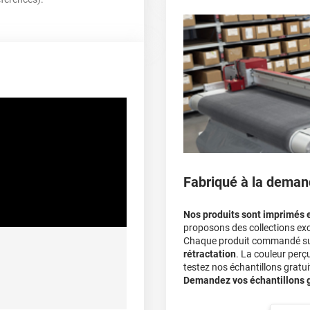
parechoc arrière, en pas
Le covering protège la p
covering 3D
Multipliez ce résultat pa
Le covering peut s'enle
100 µ
Le covering revient moi
lement entre 20°C et 25°C
calculateur
>90%
De -40°C à +90°C
Fabriqué à la deman
A sec
Nos produits sont imprimés 
proposons des collections exc
Chaque produit commandé sur 
rétractation
. La couleur perç
ec apport de chaleur et/ou
testez nos échantillons gratuit
himique selon la nature du
Demandez vos échantillons gr
substrat