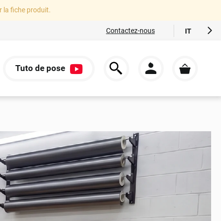
r la fiche produit.
Contactez-nous
IT
FR
EN
Tuto de pose
ES
S
DE