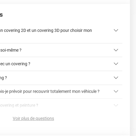
s
 un covering 2D et un covering 3D pour choisir mon
 soi-même ?
ec un covering ?
ing ?
is-je prévoir pour recouvrir totalement mon véhicule ?
article dédié aux covering 2D et 3D
covering 3D
covering et peinture ?
cet article
Avery
Voir plus de questions
vering ?
en cliquant ici
nnelle
la voiture (du bas du parechoc avant jusqu'au bas du
ser soi-même grâce aux
tutos de pose
e voiture complète ?