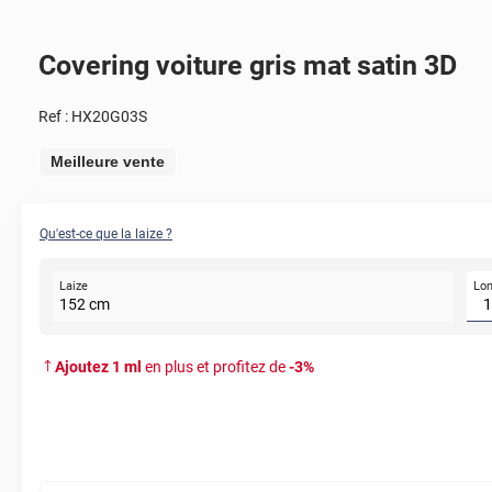
Covering voiture gris mat satin 3D
Ref :
HX20G03S
Meilleure vente
Qu'est-ce que la laize ?
Lo
Laize
152
cm
Ajoutez
1
ml
en plus et profitez de
-
3
%