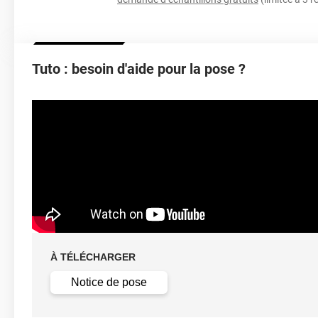
Épaisseur
Tuto : besoin d'aide pour la pose ?
Température D'application
Idéa
Élongation
Température D'utilisation
Type De Pose
À TÉLÉCHARGER
Retrait facile av
Dépose
solution c
Notice de pose