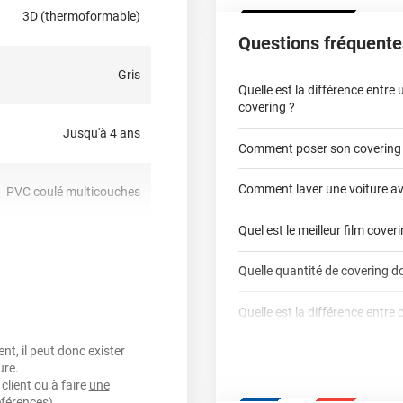
3D (thermoformable)
Questions fréquente
Gris
Quelle est la différence entre
covering ?
Jusqu'à 4 ans
Comment poser son covering
covering 2D
Comment laver une voiture av
PVC coulé multicouches
covering 3D
Quel est le meilleur film cover
oui
Quelle quantité de covering do
covering 2D
nt, sensible à la pression,
Quelle est la différence entre 
calculateur total covering
repositionnable
t, il peut donc exister
Est-il possible de retirer un co
Dennison
3M
ure.
qualité professio
oui
client ou à faire
une
Mesurez la longueur de 
Le covering peut se po
Quel covering choisir pour un
éférences).