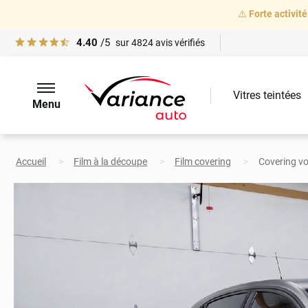
⚠️
Forte activité
4.40
/5
sur
4824
avis vérifiés
Vitres teintées
Menu
Accueil
Film à la découpe
Film covering
Covering vo