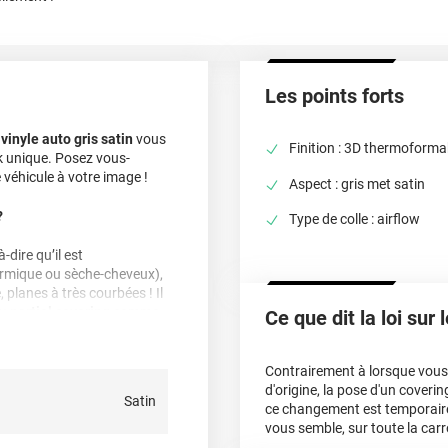
Les points forts
e
vinyle auto gris satin
vous
Finition : 3D thermoforma
ook unique. Posez vous-
véhicule à votre image !
Aspect : gris met satin
?
Type de colle : airflow
-dire qu’il est
hermique ou sèche-cheveux),
, planes à très courbées ! Il
du
partiel covering
comme
Ce que dit la loi sur
cter notre équipe pour plus
Contrairement à lorsque vous f
d'origine, la pose d'un cover
Satin
ce changement est temporair
vous semble, sur toute la carr