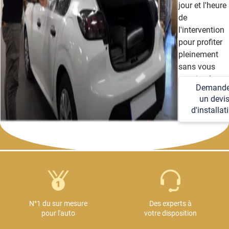
jour et l'heure
de
l'intervention
pour profiter
pleinement
sans vous
soucier des
Demande
détails
un devi
techniques et
d'installat
logistiques.
N°1 du sur mesure
Des experts à
pour l'auto
votre disposition