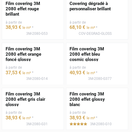
Film covering 3M
Covering dégradé à
2080 effet rouge
personnaliser brillant
brillant
à partir de
à partir de
38
,93
€
68
,10
€
*
*
le m²
le m²
3M-2080-G53
COV-DEGRAD-GLOSS
Film covering 3M
Film covering 3M
2080 effet orange
2080 effet bleu
foncé glossy
cosmic glossy
à partir de
à partir de
37
,53
€
40
,93
€
*
*
le m²
le m²
3M-2080-G14
3M-2080-G377
Film covering 3M
Film covering 3M
2080 effet gris clair
2080 effet glossy
glossy
blanc
à partir de
à partir de
38
,93
€
38
,93
€
*
*
le m²
le m²
3M-2080-G31
3M-2080-G10
*****