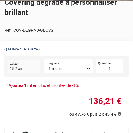
Covering dégradé à personnaliser
brillant
Ref :
COV-DEGRAD-GLOSS
Qu'est-ce que la laize ?
Longueur
Quantité
Laize
152
cm
Ajoutez
1
ml
en plus et profitez de
-
3
%
136
,21
€
ou
47.76
€ puis 2 x
45.4
€