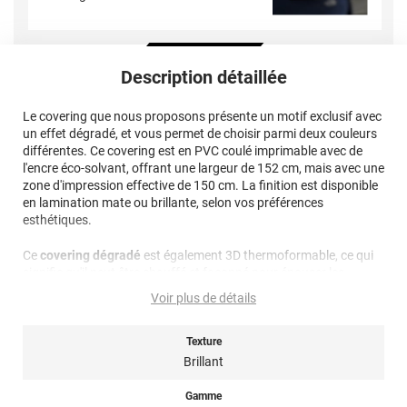
Description détaillée
Le covering que nous proposons présente un motif exclusif avec
un effet dégradé, et vous permet de choisir parmi deux couleurs
différentes. Ce covering est en PVC coulé imprimable avec de
l'encre éco-solvant, offrant une largeur de 152 cm, mais avec une
zone d'impression effective de 150 cm. La finition est disponible
en lamination mate ou brillante, selon vos préférences
esthétiques.
Ce
covering dégradé
est également 3D thermoformable, ce qui
signifie qu'il peut être chauffé et façonné pour épouser les
contours de votre véhicule. Cependant, veuillez éviter de trop
Voir plus de détails
tirer sur le matériau pour ne pas déformer les motifs imprimés et
pour éviter sa rétractation lorsqu'il refroidit.
Texture
Les différentes pièces pour un total covering personnalisé
Brillant
dégradé sont pré-découpées comme indiqué dans le visuel
fourni, ce qui facilite grandement l'application sur votre véhicule.
Gamme