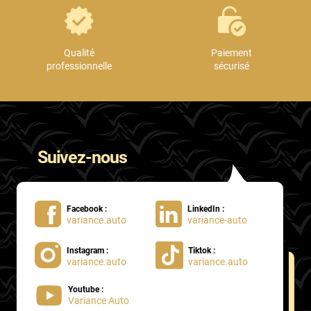
Qualité
Paiement
professionnelle
sécurisé
Suivez-nous
Facebook :
LinkedIn :
variance.auto
variance-auto
Instagram :
Tiktok :
variance.auto
variance.auto
Youtube :
Variance Auto