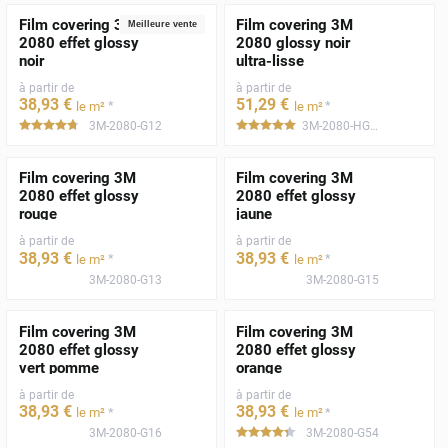
Film covering 3M
Film covering 3M
Meilleure vente
2080 effet glossy
2080 glossy noir
noir
ultra-lisse
à partir de
à partir de
38
,93
€
51
,29
€
*
*
le m²
le m²
3M-2080-G12
3M-2080-HG12
*****
*****
Film covering 3M
Film covering 3M
2080 effet glossy
2080 effet glossy
rouge
jaune
à partir de
à partir de
38
,93
€
38
,93
€
*
*
le m²
le m²
3M-2080-G13
3M-2080-G15
Film covering 3M
Film covering 3M
2080 effet glossy
2080 effet glossy
vert pomme
orange
à partir de
à partir de
38
,93
€
38
,93
€
*
*
le m²
le m²
3M-2080-G16
3M-2080-G54
*****