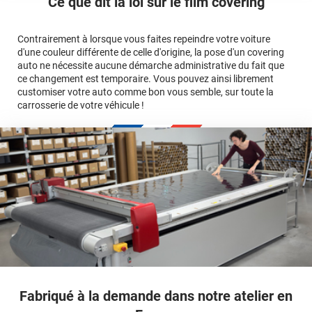
Ce que dit la loi sur
le film covering
avant jusqu'au bas du parechoc arrière, en passant par le
covering 3D
Le covering protège la peinture d'origine, pour la garder en
toit.)
bon état
Multipliez ce résultat par 3.
Contrairement à lorsque vous faites repeindre votre voiture
Le covering peut s'enlever à tout moment
d'une couleur différente de celle d'origine, la pose d'un covering
Le covering revient moins cher
conseillers
auto ne nécessite aucune démarche administrative du fait que
commerciaux
ce changement est temporaire. Vous pouvez ainsi librement
customiser votre auto comme bon vous semble, sur toute la
carrosserie de votre véhicule !
calculateur
Fabriqué à la demande dans notre atelier en