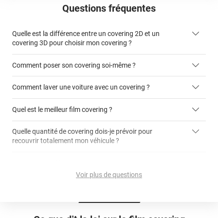
Questions fréquentes
Quelle est la différence entre un covering 2D et un
covering 3D pour choisir mon covering ?
Comment poser son covering soi-même ?
covering 2D
Comment laver une voiture avec un covering ?
covering 3D
Quel est le meilleur film covering ?
Quelle quantité de covering dois-je prévoir pour
recouvrir totalement mon véhicule ?
covering 2D
article dédié aux covering 2D
covering 3D
Quelle est la différence entre covering et peinture ?
calculateur total covering
et 3D
Voir plus de questions
cet article
Est-il possible de retirer un covering ?
Avery Dennison
3M
en cliquant
qualité
ici
Le covering peut se poser soi-même grâce aux
tutos de
Quel covering choisir pour une voiture complète ?
professionnelle
Mesurez la longueur de la voiture (du bas du parechoc
pose