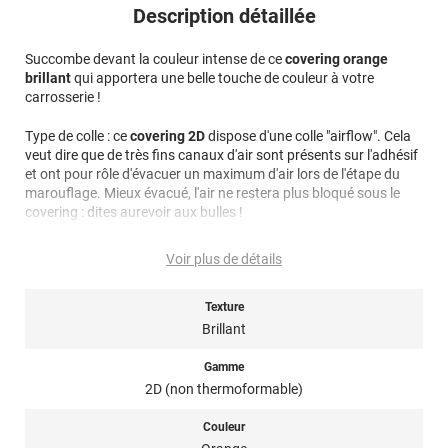
Description détaillée
Succombe devant la couleur intense de ce
covering orange
brillant
qui apportera une belle touche de couleur à votre
carrosserie !
Type de colle : ce
covering 2D
dispose d'une colle "airflow". Cela
veut dire que de très fins canaux d'air sont présents sur l'adhésif
et ont pour rôle d'évacuer un maximum d'air lors de l'étape du
marouflage. Mieux évacué, l'air ne restera plus bloqué sous le
covering : dites aurevoir aux bulles !
Note importante : faire son choix entre un covering 2D ou 3D ?
Voir plus de détails
Pour rappel ce film de covering dispose d’une finition 2D, c’est-à-
Texture
dire qu’il est non thermoformable. Il n’est donc pas sensible à la
chaleur, il est conseillé dans la pose de covering sur des surfaces
Brillant
plutôt plates et peu courbées afin d’éviter tout risque de plis et
de bulles. Il est fortement déconseillé pour un total covering mais
Gamme
plutôt utilisé en partiel covering. Un doute ? N’hésitez pas à
2D (non thermoformable)
contacter notre équipe pour plus d’information !
Couleur
Ce covering auto orange brillant 2D de la marque Variance Auto