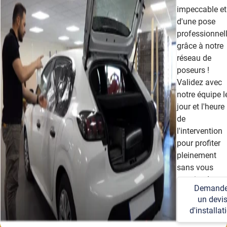
impeccable et
d'une pose
professionnel
grâce à notre
réseau de
poseurs !
Validez avec
notre équipe l
jour et l'heure
de
l'intervention
pour profiter
pleinement
sans vous
soucier des
Demande
détails
un devi
techniques et
d'installat
logistiques.