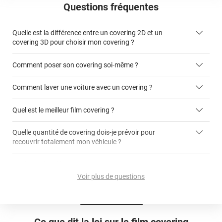
Questions fréquentes
Quelle est la différence entre un covering 2D et un
covering 3D pour choisir mon covering ?
Comment poser son covering soi-même ?
covering 2D
Comment laver une voiture avec un covering ?
covering 3D
Quel est le meilleur film covering ?
Quelle quantité de covering dois-je prévoir pour
recouvrir totalement mon véhicule ?
covering 2D
article dédié aux covering 2D
covering 3D
Quelle est la différence entre covering et peinture ?
calculateur total covering
et 3D
Voir plus de questions
cet article
Est-il possible de retirer un covering ?
Avery Dennison
3M
en cliquant
qualité
ici
Le covering peut se poser soi-même grâce aux
tutos de
Quel covering choisir pour une voiture complète ?
professionnelle
Mesurez la longueur de la voiture (du bas du parechoc
pose
Ce que dit la loi sur
le film covering