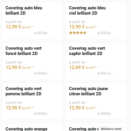
Covering auto bleu
Covering auto bleu
brillant 2D
ciel brillant 2D
à partir de
à partir de
12
,90
€
12
,90
€
*
*
le m²
le m²
A-9004a
A-9005a
*****
Covering auto vert
Covering auto vert
foncé brillant 2D
saphir brillant 2D
à partir de
à partir de
12
,90
€
12
,69
€
*
*
le m²
le m²
A-9006a
A-9007a
Covering auto vert
Covering auto jaune
pomme brillant 2D
citron brillant 2D
à partir de
à partir de
12
,90
€
12
,90
€
*
*
le m²
le m²
A-9008a
A-9009a
Covering auto orange
Covering auto rouge
Meilleure vente