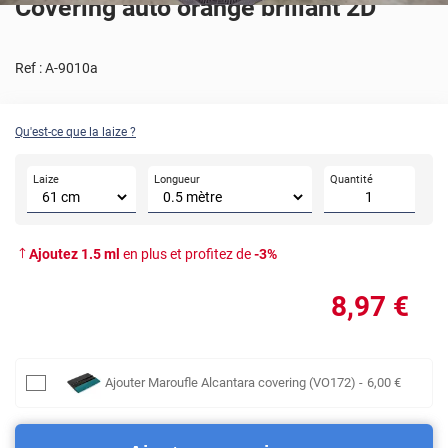
Covering auto orange brillant 2D
Ref :
A-9010a
Qu'est-ce que la laize ?
Laize
Longueur
Quantité
Ajoutez
1.5
ml
en plus et profitez de
-
3
%
8
,97
€
Ajouter
Maroufle Alcantara covering (VO172)
-
6
,00
€