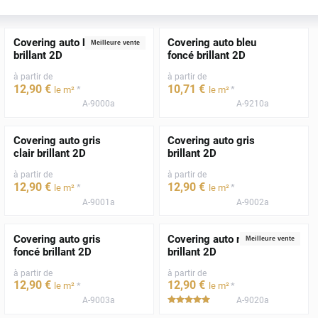
Covering auto blanc
Covering auto bleu
Meilleure vente
brillant 2D
foncé brillant 2D
à partir de
à partir de
12
,90
€
10
,71
€
*
*
le m²
le m²
A-9000a
A-9210a
Covering auto gris
Covering auto gris
clair brillant 2D
brillant 2D
à partir de
à partir de
12
,90
€
12
,90
€
*
*
le m²
le m²
A-9001a
A-9002a
Covering auto gris
Covering auto noir
Meilleure vente
foncé brillant 2D
brillant 2D
à partir de
à partir de
12
,90
€
12
,90
€
*
*
le m²
le m²
A-9003a
A-9020a
*****