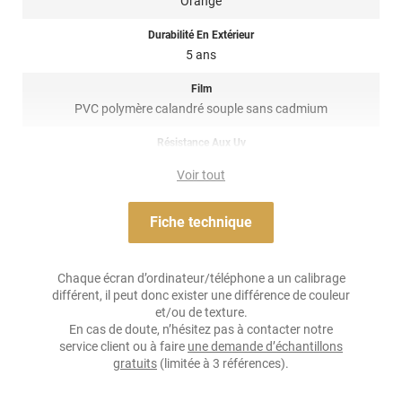
Orange
est fabriqué en Italie.
Durabilité En Extérieur
Référence produit :
a9010a
.
5 ans
Film
PVC polymère calandré souple sans cadmium
Résistance Aux Uv
non
Voir tout
Adhésif
Acrylique permanent transparent ou gris
Fiche technique
Résistance À L'humidité
non
Chaque écran d’ordinateur/téléphone a un calibrage
différent, il peut donc exister une différence de couleur
Épaisseur
et/ou de texture.
75 µ
En cas de doute, n’hésitez pas à contacter notre
service client ou à faire
une demande d’échantillons
Température D'application
gratuits
(limitée à 3 références).
De +12°C à +28°C