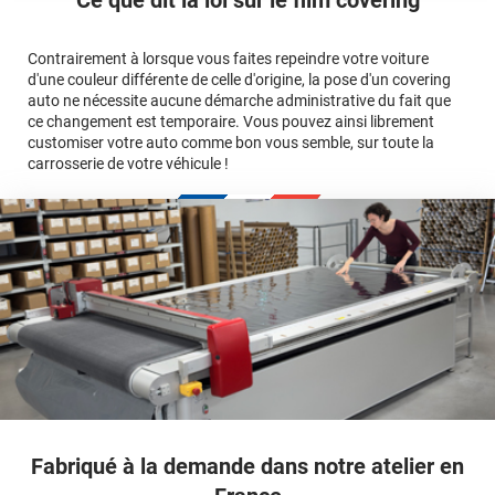
avant jusqu'au bas du parechoc arrière, en passant par le
covering 3D
Le covering protège la peinture d'origine, pour la garder en
toit.)
bon état
Multipliez ce résultat par 3.
Contrairement à lorsque vous faites repeindre votre voiture
Le covering peut s'enlever à tout moment
d'une couleur différente de celle d'origine, la pose d'un covering
Le covering revient moins cher
conseillers
auto ne nécessite aucune démarche administrative du fait que
commerciaux
ce changement est temporaire. Vous pouvez ainsi librement
customiser votre auto comme bon vous semble, sur toute la
carrosserie de votre véhicule !
calculateur
Fabriqué à la demande dans notre atelier en