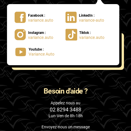
Facebook :
LinkedIn :
variance.auto
variance-auto
Instagram :
Tiktok :
variance.auto
variance.auto
Youtube :
Variance Auto
Besoin d'aide ?
Appelez nous au
02 8294 3488
Lun-Ven de 8h-18h
Envoyez-nous un message