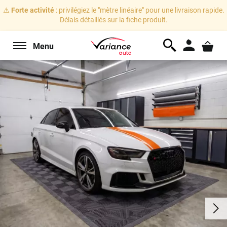
⚠️
Forte activité
: privilégiez le "mètre linéaire" pour une livraison rapide.
Délais détaillés sur la fiche produit.
Menu