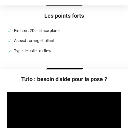
Température D'utilisation
De -40°C à +90°C
Les points forts
Type De Pose
A sec
Finition : 2D surface plane
Dépose
Aspect : orange brillant
Facile sans laisser de trace
Type de colle : airflow
Tuto : besoin d'aide pour la pose ?