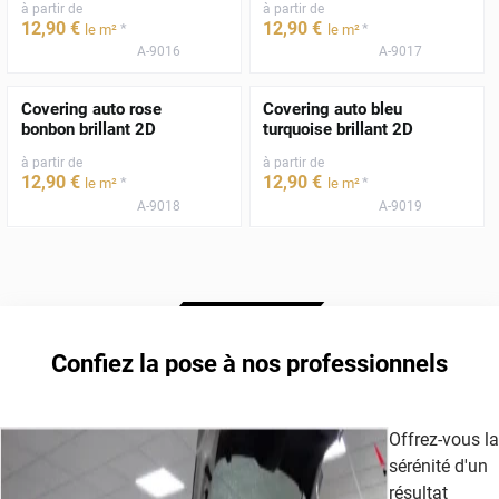
à partir de
à partir de
12
,90
€
12
,90
€
*
*
le m²
le m²
A-9016
A-9017
Covering auto rose
Covering auto bleu
bonbon brillant 2D
turquoise brillant 2D
à partir de
à partir de
12
,90
€
12
,90
€
*
*
le m²
le m²
A-9018
A-9019
Confiez la pose à nos professionnels
Offrez-vous la
sérénité d'un
résultat