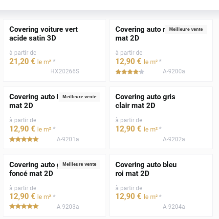
Covering voiture vert
Covering auto noir
Meilleure vente
acide satin 3D
mat 2D
à partir de
à partir de
21
,20
€
12
,90
€
*
*
le m²
le m²
HX20266S
A-9200a
*****
Covering auto blanc
Covering auto gris
Meilleure vente
mat 2D
clair mat 2D
à partir de
à partir de
12
,90
€
12
,90
€
*
*
le m²
le m²
A-9201a
A-9202a
*****
Covering auto gris
Covering auto bleu
Meilleure vente
foncé mat 2D
roi mat 2D
à partir de
à partir de
12
,90
€
12
,90
€
*
*
le m²
le m²
A-9203a
A-9204a
*****