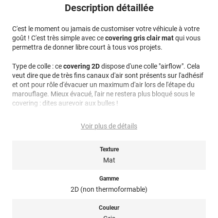
Description détaillée
C'est le moment ou jamais de customiser votre véhicule à votre
goût ! C'est très simple avec ce
covering gris clair mat
qui vous
permettra de donner libre court à tous vos projets.
Type de colle : ce
covering 2D
dispose d'une colle "airflow". Cela
veut dire que de très fins canaux d'air sont présents sur l'adhésif
et ont pour rôle d'évacuer un maximum d'air lors de l'étape du
marouflage. Mieux évacué, l'air ne restera plus bloqué sous le
covering : dites aurevoir aux bulles !
Note importante : faire son choix entre un covering 2D ou 3D ?
Voir plus de détails
Pour rappel ce film de covering dispose d’une finition 2D, c’est-à-
Texture
dire qu’il est non thermoformable. Il n’est donc pas sensible à la
chaleur, il est conseillé dans la pose de covering sur des surfaces
Mat
plutôt plates et peu courbées afin d’éviter tout risque de plis et
de bulles. Il est fortement déconseillé pour un total covering mais
Gamme
plutôt utilisé en partiel covering. Un doute ? N’hésitez pas à
2D (non thermoformable)
contacter notre équipe pour plus d’information !
Couleur
Ce covering auto gris clair mat 2D de la marque Variance Auto