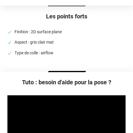
Élongation
> 100%
Les points forts
Température D'utilisation
De -40°C à +90°C
Finition : 2D surface plane
Type De Pose
Aspect : gris clair mat
A sec
Type de colle : airflow
Dépose
Facile sans laisser de trace
Tuto : besoin d'aide pour la pose ?