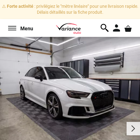
⚠️
Forte activité
: privilégiez le "mètre linéaire" pour une livraison rapide.
Délais détaillés sur la fiche produit.
Menu