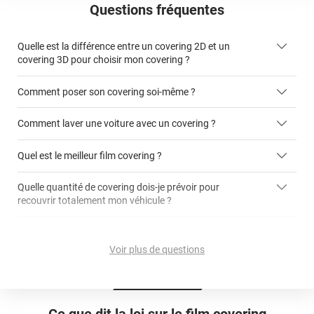
Questions fréquentes
Quelle est la différence entre un covering 2D et un
covering 3D pour choisir mon covering ?
Comment poser son covering soi-même ?
covering 2D
Comment laver une voiture avec un covering ?
covering 3D
Quel est le meilleur film covering ?
Quelle quantité de covering dois-je prévoir pour
recouvrir totalement mon véhicule ?
covering 2D
article dédié aux covering 2D
covering 3D
Quelle est la différence entre covering et peinture ?
calculateur total covering
et 3D
Voir plus de questions
cet article
Est-il possible de retirer un covering ?
Avery Dennison
3M
en cliquant
qualité
ici
Le covering peut se poser soi-même grâce aux
tutos de
Quel covering choisir pour une voiture complète ?
professionnelle
Mesurez la longueur de la voiture (du bas du parechoc
pose
Ce que dit la loi sur
le film covering