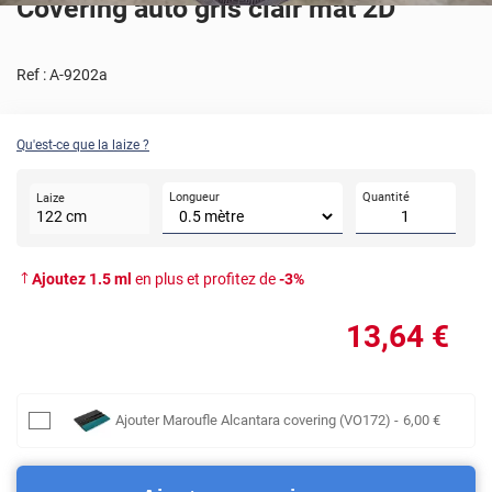
Covering auto gris clair mat 2D
Ref :
A-9202a
Qu'est-ce que la laize ?
Longueur
Quantité
Laize
122
cm
Ajoutez
1.5
ml
en plus et profitez de
-
3
%
13
,64
€
Ajouter
Maroufle Alcantara covering (VO172)
-
6
,00
€