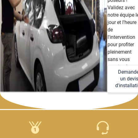
poseurs !
Validez avec
notre équipe l
jour et l'heure
de
l'intervention
pour profiter
pleinement
sans vous
soucier des
Demande
détails
un devi
techniques et
d'installat
logistiques.