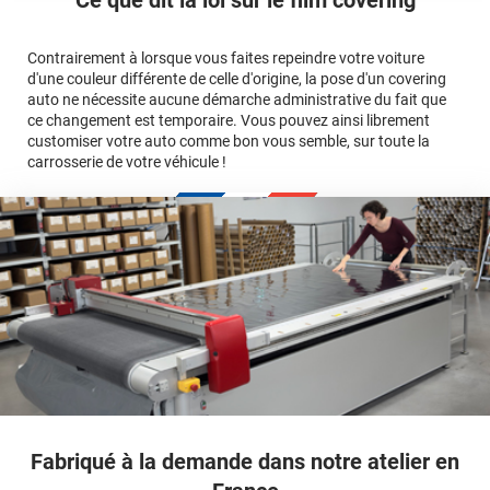
avant jusqu'au bas du parechoc arrière, en passant par le
covering 3D
Le covering protège la peinture d'origine, pour la garder en
toit.)
bon état
Multipliez ce résultat par 3.
Contrairement à lorsque vous faites repeindre votre voiture
Le covering peut s'enlever à tout moment
d'une couleur différente de celle d'origine, la pose d'un covering
Le covering revient moins cher
conseillers
auto ne nécessite aucune démarche administrative du fait que
commerciaux
ce changement est temporaire. Vous pouvez ainsi librement
customiser votre auto comme bon vous semble, sur toute la
carrosserie de votre véhicule !
calculateur
Fabriqué à la demande dans notre atelier en