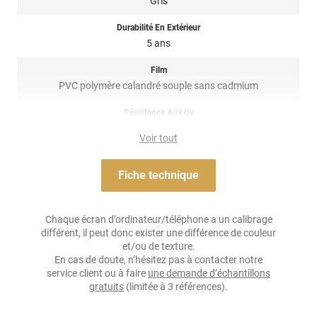
Gris
est fabriqué en Italie.
Durabilité En Extérieur
Référence produit :
a9202a
.
5 ans
Film
PVC polymère calandré souple sans cadmium
Résistance Aux Uv
oui
Voir tout
Adhésif
Acrylique permanent transparent ou gris
Fiche technique
Résistance À L'humidité
oui
Chaque écran d’ordinateur/téléphone a un calibrage
différent, il peut donc exister une différence de couleur
Épaisseur
et/ou de texture.
150 µ
En cas de doute, n’hésitez pas à contacter notre
service client ou à faire
une demande d’échantillons
Température D'application
gratuits
(limitée à 3 références).
De +12°C à +28°C