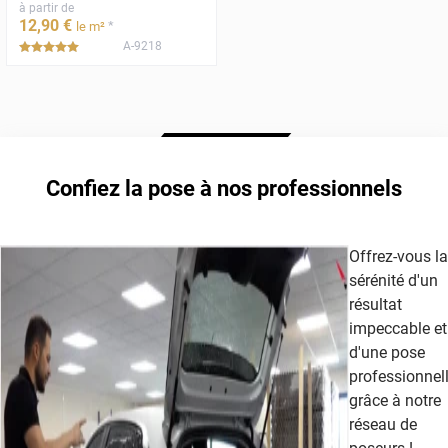
à partir de
12
,90
€
*
le m²
A-9218
*****
Confiez la pose à nos professionnels
Offrez-vous la
sérénité d'un
résultat
impeccable et
d'une pose
professionnel
grâce à notre
réseau de