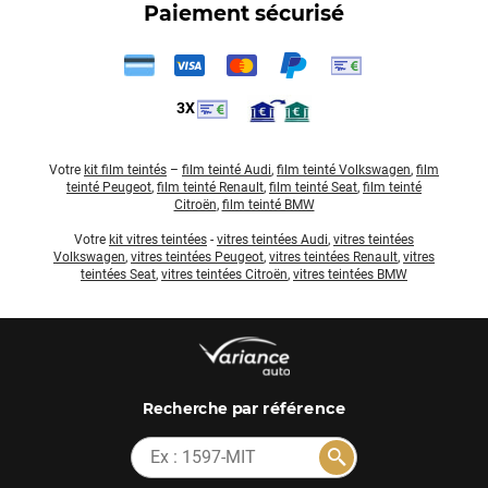
Paiement sécurisé
3X
Votre
kit film teintés
–
film teinté Audi
,
film teinté Volkswagen
,
film
teinté Peugeot
,
film teinté Renault
,
film teinté Seat
,
film teinté
Citroën
,
film teinté BMW
Votre
kit vitres teintées
-
vitres teintées Audi
,
vitres teintées
Volkswagen
,
vitres teintées Peugeot
,
vitres teintées Renault
,
vitres
teintées Seat
,
vitres teintées Citroën
,
vitres teintées BMW
par référence
Recherche