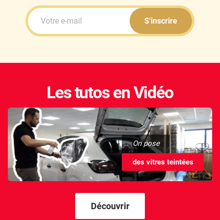
S'inscrire
Les tutos en Vidéo
On pose
des vitres teintées
Découvrir