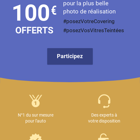
pour la plus belle
100
€
photo de réalisation
#posezVotreCovering
OFFERTS
#posezVosVitresTeintées
Participez
N°1 du sur mesure
Des experts à
pour l'auto
votre disposition