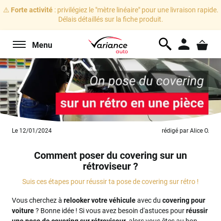
⚠️
Forte activité
: privilégiez le "mètre linéaire" pour une livraison rapide.
Délais détaillés sur la fiche produit.
Menu
Le 12/01/2024
rédigé par Alice O.
Comment poser du covering sur un
rétroviseur ?
Suis ces étapes pour réussir ta pose de covering sur rétro !
Vous cherchez à
relooker votre véhicule
avec du
covering pour
voiture
? Bonne idée ! Si vous avez besoin d'astuces pour
réussir