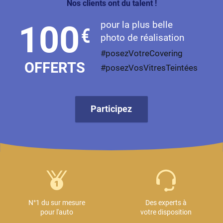
Nos clients ont du talent !
pour la plus belle
100
€
photo de réalisation
#posezVotreCovering
OFFERTS
#posezVosVitresTeintées
Participez
N°1 du sur mesure
Des experts à
pour l'auto
votre disposition