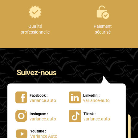
Qualité
Paiement
professionnelle
sécurisé
Suivez-nous
Facebook :
LinkedIn :
variance.auto
variance-auto
Instagram :
Tiktok :
variance.auto
variance.auto
Youtube :
Variance Auto