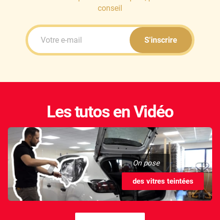
conseil
S'inscrire
Les tutos en Vidéo
On pose
des vitres teintées