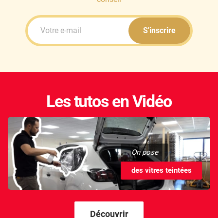
S'inscrire
Les tutos en Vidéo
On pose
des vitres teintées
Découvrir