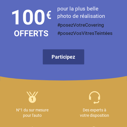
pour la plus belle
100
€
photo de réalisation
#posezVotreCovering
OFFERTS
#posezVosVitresTeintées
Participez
N°1 du sur mesure
Des experts à
pour l'auto
votre disposition