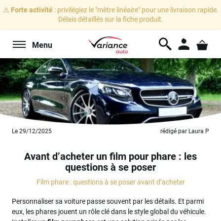
⚠️
Forte activité
: privilégiez le "mètre linéaire" pour une livraison rapide.
Délais détaillés sur la fiche produit.
Menu
Le 29/12/2025
rédigé par Laura P
Avant d’acheter un film pour phare : les
questions à se poser
Film phare : questions à se poser avant d’acheter
Personnaliser sa voiture passe souvent par les détails. Et parmi
eux, les phares jouent un rôle clé dans le style global du véhicule.