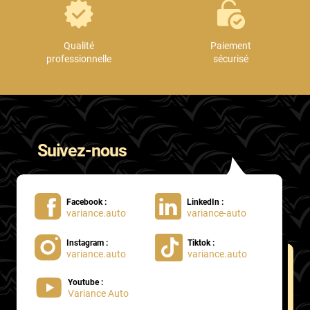
Qualité
Paiement
professionnelle
sécurisé
Suivez-nous
Facebook :
LinkedIn :
variance.auto
variance-auto
Instagram :
Tiktok :
variance.auto
variance.auto
Youtube :
Variance Auto